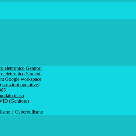
ro elettronico Genitori
ro elettronico Studenti
ount Google workspace
istruzioni operative)
 365
comodato d'uso
VID (Genitore)
ismo e Cyberbullismo