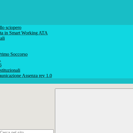
lo sciopero
volta in Smart Working ATA
ali
rimo Soccorso
A
6
stituzionali
unicazione Assenza rev 1.0