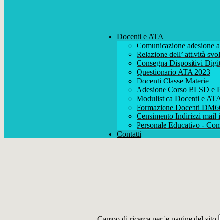
Docenti e ATA
Comunicazione adesione al
Relazione dell’ attività s
Consegna Dispositivi Digit
Questionario ATA 2023
Docenti Classe Materie
Adesione Corso BLSD e P
Modulistica Docenti e AT
Formazione Docenti DM6
Censimento Indirizzi mail i
Personale Educativo - Com
Contatti
Campo di ricerca per le pagine del sito