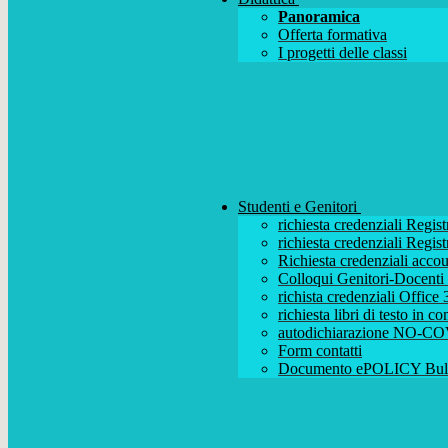
Panoramica
Offerta formativa
I progetti delle classi
Studenti e Genitori
richiesta credenziali Regist
richiesta credenziali Regist
Richiesta credenziali acc
Colloqui Genitori-Docenti (
richista credenziali Office
richiesta libri di testo in 
autodichiarazione NO-CO
Form contatti
Documento ePOLICY Bull