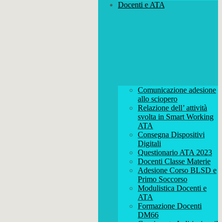
Docenti e ATA
Comunicazione adesione
allo sciopero
Relazione dell’ attività
svolta in Smart Working
ATA
Consegna Dispositivi
Digitali
Questionario ATA 2023
Docenti Classe Materie
Adesione Corso BLSD e
Primo Soccorso
Modulistica Docenti e
ATA
Formazione Docenti
DM66