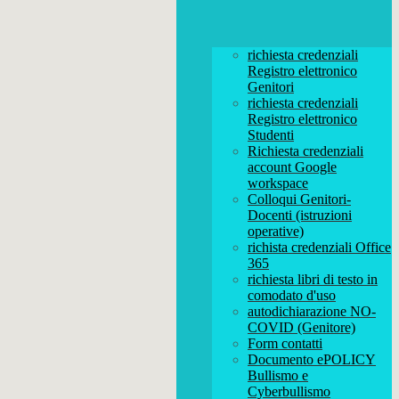
richiesta credenziali
Registro elettronico
Genitori
richiesta credenziali
Registro elettronico
Studenti
Richiesta credenziali
account Google
workspace
Colloqui Genitori-
Docenti (istruzioni
operative)
richista credenziali Office
365
richiesta libri di testo in
comodato d'uso
autodichiarazione NO-
COVID (Genitore)
Form contatti
Documento ePOLICY
Bullismo e
Cyberbullismo