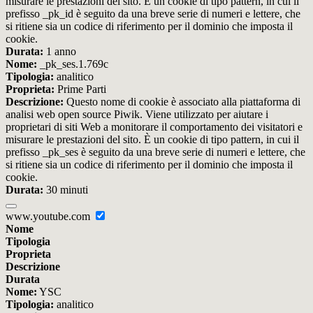
misurare le prestazioni del sito. È un cookie di tipo pattern, in cui il
prefisso _pk_id è seguito da una breve serie di numeri e lettere, che
si ritiene sia un codice di riferimento per il dominio che imposta il
cookie.
Durata:
1 anno
Nome:
_pk_ses.1.769c
Tipologia:
analitico
Proprieta:
Prime Parti
Descrizione:
Questo nome di cookie è associato alla piattaforma di
analisi web open source Piwik. Viene utilizzato per aiutare i
proprietari di siti Web a monitorare il comportamento dei visitatori e
misurare le prestazioni del sito. È un cookie di tipo pattern, in cui il
prefisso _pk_ses è seguito da una breve serie di numeri e lettere, che
si ritiene sia un codice di riferimento per il dominio che imposta il
cookie.
Durata:
30 minuti
www.youtube.com
Nome
Tipologia
Proprieta
Descrizione
Durata
Nome:
YSC
Tipologia:
analitico