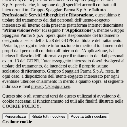
S.p.A. precisa che, in ragione degli specifici accordi contrattuali
intercorrenti tra Gruppo Spaggiari Parma S.p.A. e
Istituto
Professionale Servizi Alberghieri e Ristorazione
, quest'ultimo è
titolare del trattamento dei dati personali dell’utente-soggetto
interessato all’interno della presente piattaforma internet denominata
"
PrimaVisioneWeb
" (di seguito l’"
Applicazione
"), mentre Gruppo
Spaggiari Parma S.p.A. opera quale Responsabile del trattamento
designato ai sensi dell’art. 28 del GDPR dal titolare del trattamento.
Pertanto, per ogni ulteriore informazione in merito al trattamento dei
propri dati personali condotto all’interno dell’Applicazione, ivi
incluso il rilascio dell’informativa per il trattamento dei dati personali
ex art. 13 del GDPR, l’utente-soggetto interessato dovrà rivolgersi al
titolare del trattamento, da intendersi quale il proprio istituto
scolastico di riferimento. Gruppo Spaggiari Parma S.p.A. resta, in
ogni caso, a disposizione dell’utente-soggetto interessato per ogni
eventuale ulteriore chiarimento in merito a quanto sopra, al seguente
indirizzo e-mail
privacy@spaggiari.eu
.
Questo sito o gli strumenti terzi da questo utilizzati si avvalgono di
cookie necessari al funzionamento ed utili alle finalità illustrate nella
COOKIE POLICY
.
Personalizza
Rifiuta tutti
i cookies
Accetta tutti
i cookies
Gestione cookie