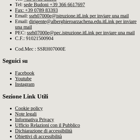
Tel:
sede Budoni +39 366 6617697
Fax: +39 0789 83393
Email:
ssrh07000e@istruzione.it
Link per inviare una mail
Email:
dirigente@alberghieroarzachena​.edu.it
Link per inviare
una mail
PEC:
ssrh07000e@pec.istruzione.it
Link per inviare una mail
C.F.: 91021500904
Cod.Mec : SSRH07000E
Seguici su
Facebook
Youtube
Instagram
Sezione Link Utili
Cookie policy
Note legali
Informativa Privacy
Ufficio Relazioni con il Pubblico
Dichiarazione di accessibilità
Obiettivi di accessibilità