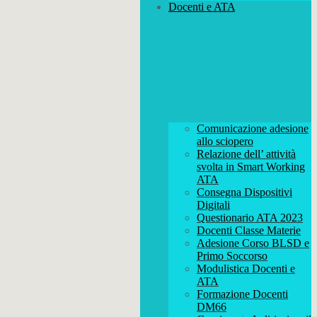
Docenti e ATA
Comunicazione adesione
allo sciopero
Relazione dell’ attività
svolta in Smart Working
ATA
Consegna Dispositivi
Digitali
Questionario ATA 2023
Docenti Classe Materie
Adesione Corso BLSD e
Primo Soccorso
Modulistica Docenti e
ATA
Formazione Docenti
DM66