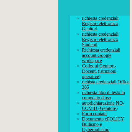
richiesta credenziali
Registro elettronico
Genitori
richiesta credenziali
Registro elettronico
Studenti
Richiesta credenziali
account Google
workspace
Colloqui Genitori-
Docenti (istruzioni
operative)
richista credenziali Office
365
richiesta libri di testo in
comodato d'uso
autodichiarazione NO-
COVID (Genitore)
Form contatti
Documento ePOLICY
Bullismo e
Cyberbullismo