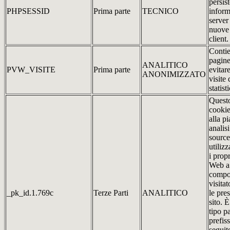
persis
PHPSESSID
Prima parte
TECNICO
inform
server
nuove 
client.
Contie
pagine
ANALITICO
PVW_VISITE
Prima parte
evitar
ANONIMIZZATO
visite 
statist
Quest
cookie
alla p
analis
source
utilizz
i propr
Web a 
compo
visitat
_pk_id.1.769c
Terze Parti
ANALITICO
le pre
sito. 
tipo pa
prefis
seguit