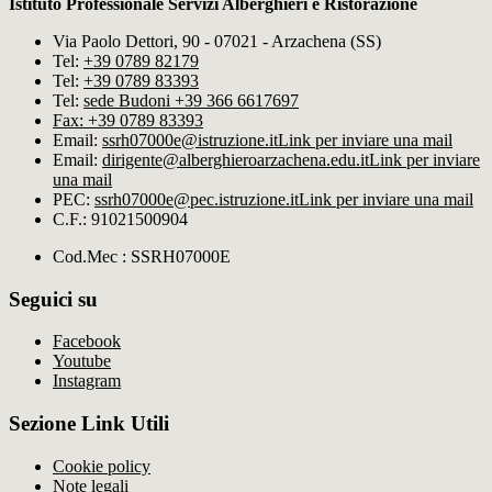
Istituto Professionale Servizi Alberghieri e Ristorazione
Via Paolo Dettori, 90 - 07021 - Arzachena (SS)
Tel:
+39 0789 82179
Tel:
+39 0789 83393
Tel:
sede Budoni +39 366 6617697
Fax: +39 0789 83393
Email:
ssrh07000e@istruzione.it
Link per inviare una mail
Email:
dirigente@alberghieroarzachena​.edu.it
Link per inviare
una mail
PEC:
ssrh07000e@pec.istruzione.it
Link per inviare una mail
C.F.: 91021500904
Cod.Mec : SSRH07000E
Seguici su
Facebook
Youtube
Instagram
Sezione Link Utili
Cookie policy
Note legali