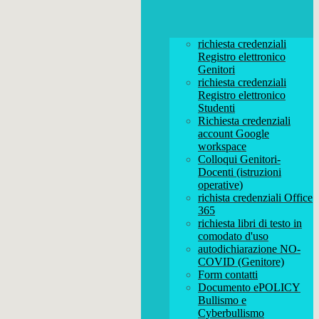
richiesta credenziali
Registro elettronico
Genitori
richiesta credenziali
Registro elettronico
Studenti
Richiesta credenziali
account Google
workspace
Colloqui Genitori-
Docenti (istruzioni
operative)
richista credenziali Office
365
richiesta libri di testo in
comodato d'uso
autodichiarazione NO-
COVID (Genitore)
Form contatti
Documento ePOLICY
Bullismo e
Cyberbullismo