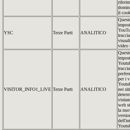
riferim
domin
il cook
Questo
impost
YouTu
YSC
Terze Parti
ANALITICO
traccia
visual
video 
Questo
impost
Youtub
traccia
prefer
per i 
Youtub
VISITOR_INFO1_LIVE
Terze Parti
ANALITICO
nei si
determ
visitat
web st
la nuo
versio
dell'in
Youtu