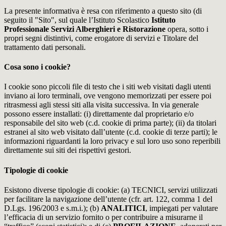
La presente informativa è resa con riferimento a questo sito (di
seguito il "Sito", sul quale l’Istituto Scolastico
Istituto
Professionale Servizi Alberghieri e Ristorazione
opera, sotto i
propri segni distintivi, come erogatore di servizi e Titolare del
trattamento dati personali.
Cosa sono i cookie?
I cookie sono piccoli file di testo che i siti web visitati dagli utenti
inviano ai loro terminali, ove vengono memorizzati per essere poi
ritrasmessi agli stessi siti alla visita successiva. In via generale
possono essere installati: (i) direttamente dal proprietario e/o
responsabile del sito web (c.d. cookie di prima parte); (ii) da titolari
estranei al sito web visitato dall’utente (c.d. cookie di terze parti); le
informazioni riguardanti la loro privacy e sul loro uso sono reperibili
direttamente sui siti dei rispettivi gestori.
Tipologie di cookie
Esistono diverse tipologie di cookie: (a) TECNICI, servizi utilizzati
per facilitare la navigazione dell’utente (cfr. art. 122, comma 1 del
D.Lgs. 196/2003 e s.m.i.); (b)
ANALITICI
, impiegati per valutare
l’efficacia di un servizio fornito o per contribuire a misurarne il