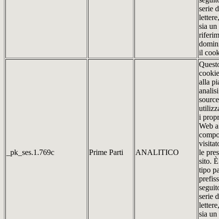
serie 
lettere
sia un
riferim
domin
il cook
Quest
cookie
alla p
analis
source
utilizz
i propr
Web a 
compo
visitat
_pk_ses.1.769c
Prime Parti
ANALITICO
le pre
sito. 
tipo pa
prefis
seguit
serie 
lettere
sia un