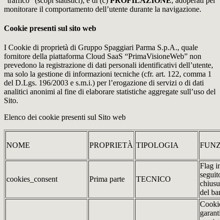
“traffico” (scopi statistici); e di (c)
PROFILAZIONE
, adoperati per
monitorare il comportamento dell’utente durante la navigazione.
Cookie presenti sul sito web
I Cookie di proprietà di Gruppo Spaggiari Parma S.p.A., quale
fornitore della piattaforma Cloud SaaS “PrimaVisioneWeb” non
prevedono la registrazione di dati personali identificativi dell’utente,
ma solo la gestione di informazioni tecniche (cfr. art. 122, comma 1
del D.Lgs. 196/2003 e s.m.i.) per l’erogazione di servizi o di dati
analitici anonimi al fine di elaborare statistiche aggregate sull’uso del
Sito.
Elenco dei cookie presenti sul Sito web
NOME
PROPRIETÀ
TIPOLOGIA
FUNZ
Flag i
seguit
cookies_consent
Prima parte
TECNICO
chiusu
del ba
Cookie
garant