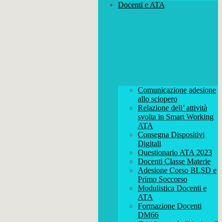
Docenti e ATA
Comunicazione adesione
allo sciopero
Relazione dell’ attività
svolta in Smart Working
ATA
Consegna Dispositivi
Digitali
Questionario ATA 2023
Docenti Classe Materie
Adesione Corso BLSD e
Primo Soccorso
Modulistica Docenti e
ATA
Formazione Docenti
DM66