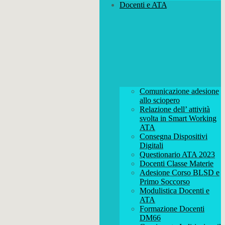
Docenti e ATA
Comunicazione adesione
allo sciopero
Relazione dell’ attività
svolta in Smart Working
ATA
Consegna Dispositivi
Digitali
Questionario ATA 2023
Docenti Classe Materie
Adesione Corso BLSD e
Primo Soccorso
Modulistica Docenti e
ATA
Formazione Docenti
DM66