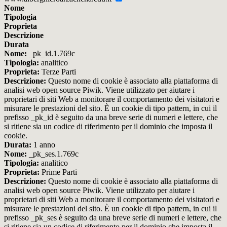
Nome
Tipologia
Proprieta
Descrizione
Durata
Nome:
_pk_id.1.769c
Tipologia:
analitico
Proprieta:
Terze Parti
Descrizione:
Questo nome di cookie è associato alla piattaforma di
analisi web open source Piwik. Viene utilizzato per aiutare i
proprietari di siti Web a monitorare il comportamento dei visitatori e
misurare le prestazioni del sito. È un cookie di tipo pattern, in cui il
prefisso _pk_id è seguito da una breve serie di numeri e lettere, che
si ritiene sia un codice di riferimento per il dominio che imposta il
cookie.
Durata:
1 anno
Nome:
_pk_ses.1.769c
Tipologia:
analitico
Proprieta:
Prime Parti
Descrizione:
Questo nome di cookie è associato alla piattaforma di
analisi web open source Piwik. Viene utilizzato per aiutare i
proprietari di siti Web a monitorare il comportamento dei visitatori e
misurare le prestazioni del sito. È un cookie di tipo pattern, in cui il
prefisso _pk_ses è seguito da una breve serie di numeri e lettere, che
si ritiene sia un codice di riferimento per il dominio che imposta il