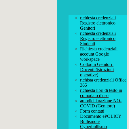
richiesta credenziali
Registro elettronico
Genitori
richiesta credenziali
Registro elettronico
Studenti
Richiesta credenziali
account Google
workspace
Colloqui Genitori-
Docenti (istruzioni
operative)
richista credenziali Office
365
richiesta libri di testo in
comodato d'uso
autodichiarazione NO-
COVID (Genitore)
Form contatti
Documento ePOLICY
Bullismo e
Cyberbullismo