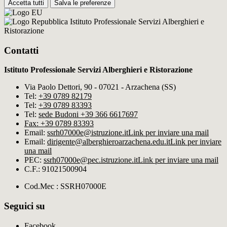
Accetta tutti
Salva le preferenze
Istituto Professionale Servizi Alberghieri e
Ristorazione
Contatti
Istituto Professionale Servizi Alberghieri e Ristorazione
Via Paolo Dettori, 90 - 07021 - Arzachena (SS)
Tel:
+39 0789 82179
Tel:
+39 0789 83393
Tel:
sede Budoni +39 366 6617697
Fax: +39 0789 83393
Email:
ssrh07000e@istruzione.it
Link per inviare una mail
Email:
dirigente@alberghieroarzachena​.edu.it
Link per inviare
una mail
PEC:
ssrh07000e@pec.istruzione.it
Link per inviare una mail
C.F.: 91021500904
Cod.Mec : SSRH07000E
Seguici su
Facebook