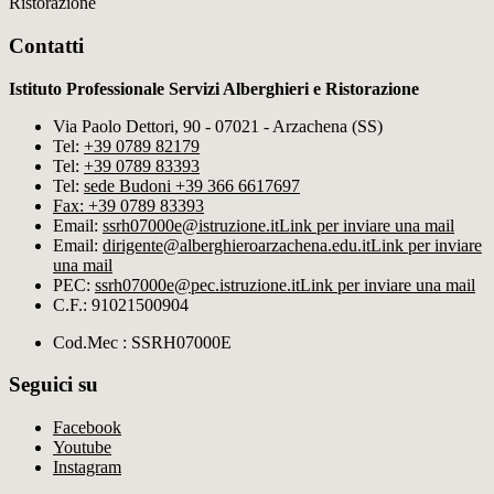
Ristorazione
Contatti
Istituto Professionale Servizi Alberghieri e Ristorazione
Via Paolo Dettori, 90 - 07021 - Arzachena (SS)
Tel:
+39 0789 82179
Tel:
+39 0789 83393
Tel:
sede Budoni +39 366 6617697
Fax: +39 0789 83393
Email:
ssrh07000e@istruzione.it
Link per inviare una mail
Email:
dirigente@alberghieroarzachena​.edu.it
Link per inviare
una mail
PEC:
ssrh07000e@pec.istruzione.it
Link per inviare una mail
C.F.: 91021500904
Cod.Mec : SSRH07000E
Seguici su
Facebook
Youtube
Instagram