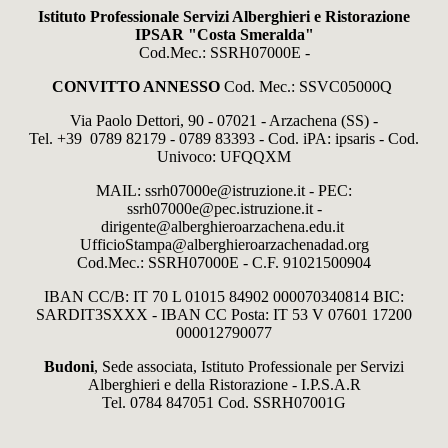
Istituto Professionale Servizi Alberghieri e Ristorazione
IPSAR "Costa Smeralda"
Cod.Mec.: SSRH07000E -
CONVITTO ANNESSO
Cod. Mec.: SSVC05000Q
Via Paolo Dettori, 90 - 07021 - Arzachena (SS) -
Tel. +39 0789 82179 - 0789 83393 - Cod. iPA: ipsaris - Cod.
Univoco: UFQQXM
MAIL: ssrh07000e@istruzione.it - PEC:
ssrh07000e@pec.istruzione.it -
dirigente@alberghieroarzachena.edu.it
UfficioStampa@alberghieroarzachenadad.org
Cod.Mec.: SSRH07000E - C.F. 91021500904
IBAN CC/B: IT 70 L 01015 84902 000070340814 BIC:
SARDIT3SXXX - IBAN CC Posta: IT 53 V 07601 17200
000012790077
Budoni
, Sede associata, Istituto Professionale per Servizi
Alberghieri e della Ristorazione - I.P.S.A.R
Tel. 0784 847051 Cod. SSRH07001G