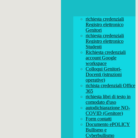
richiesta credenziali
Registro elettronico
Genitori
richiesta credenziali
Registro elettronico
Studenti
Richiesta credenziali
account Google
workspace
Colloqui Genitori-
Docenti (istruzioni
operative)
richista credenziali Office
365
richiesta libri di testo in
comodato d'uso
autodichiarazione NO-
COVID (Genitore)
Form contatti
Documento ePOLICY
Bullismo e
Cyberbullismo