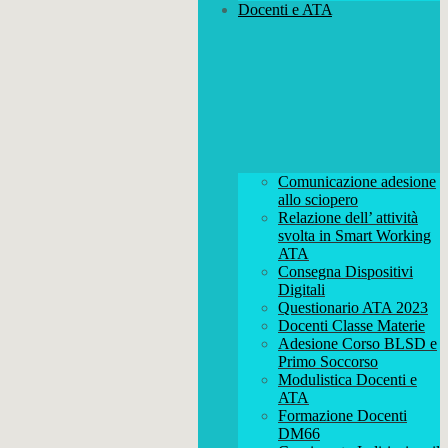
Docenti e ATA
Comunicazione adesione
allo sciopero
Relazione dell’ attività
svolta in Smart Working
ATA
Consegna Dispositivi
Digitali
Questionario ATA 2023
Docenti Classe Materie
Adesione Corso BLSD e
Primo Soccorso
Modulistica Docenti e
ATA
Formazione Docenti
DM66