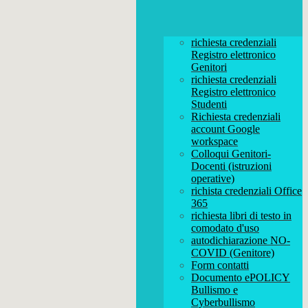
richiesta credenziali
Registro elettronico
Genitori
richiesta credenziali
Registro elettronico
Studenti
Richiesta credenziali
account Google
workspace
Colloqui Genitori-
Docenti (istruzioni
operative)
richista credenziali Office
365
richiesta libri di testo in
comodato d'uso
autodichiarazione NO-
COVID (Genitore)
Form contatti
Documento ePOLICY
Bullismo e
Cyberbullismo