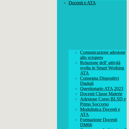
Docenti e ATA
Comunicazione adesione
allo sciopero
Relazione dell’ attività
svolta in Smart Working
ATA
Consegna Dispositivi
Digitali
Questionario ATA 2023
Docenti Classe Materie
Adesione Corso BLSD e
Primo Soccorso
Modulistica Docenti e
ATA
Formazione Docenti
DM66