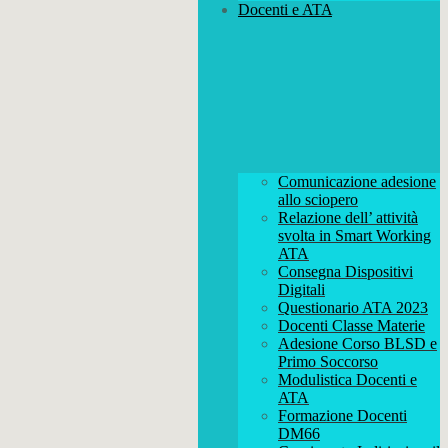
Docenti e ATA
Comunicazione adesione
allo sciopero
Relazione dell’ attività
svolta in Smart Working
ATA
Consegna Dispositivi
Digitali
Questionario ATA 2023
Docenti Classe Materie
Adesione Corso BLSD e
Primo Soccorso
Modulistica Docenti e
ATA
Formazione Docenti
DM66