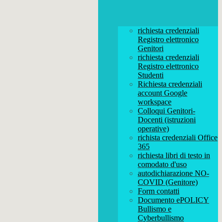
richiesta credenziali
Registro elettronico
Genitori
richiesta credenziali
Registro elettronico
Studenti
Richiesta credenziali
account Google
workspace
Colloqui Genitori-
Docenti (istruzioni
operative)
richista credenziali Office
365
richiesta libri di testo in
comodato d'uso
autodichiarazione NO-
COVID (Genitore)
Form contatti
Documento ePOLICY
Bullismo e
Cyberbullismo