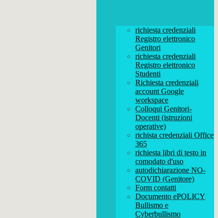
richiesta credenziali
Registro elettronico
Genitori
richiesta credenziali
Registro elettronico
Studenti
Richiesta credenziali
account Google
workspace
Colloqui Genitori-
Docenti (istruzioni
operative)
richista credenziali Office
365
richiesta libri di testo in
comodato d'uso
autodichiarazione NO-
COVID (Genitore)
Form contatti
Documento ePOLICY
Bullismo e
Cyberbullismo