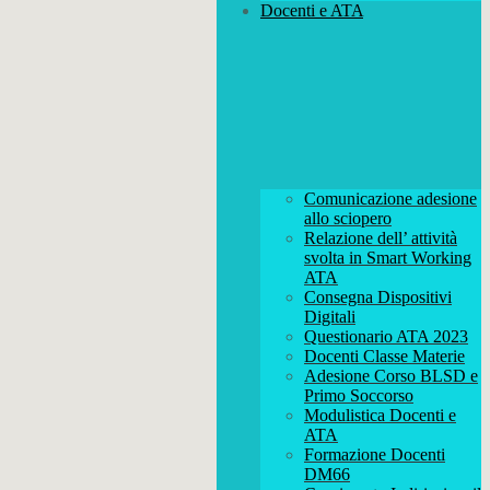
Docenti e ATA
Comunicazione adesione
allo sciopero
Relazione dell’ attività
svolta in Smart Working
ATA
Consegna Dispositivi
Digitali
Questionario ATA 2023
Docenti Classe Materie
Adesione Corso BLSD e
Primo Soccorso
Modulistica Docenti e
ATA
Formazione Docenti
DM66