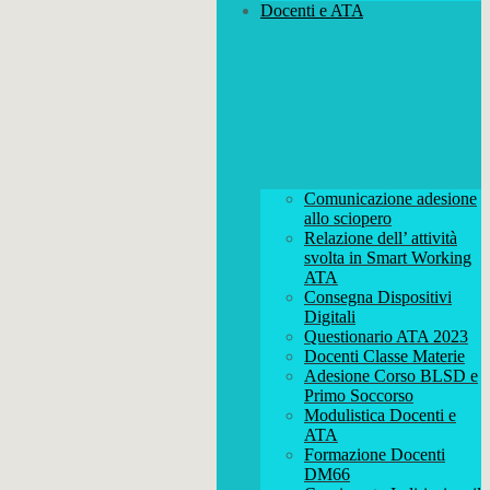
Docenti e ATA
Comunicazione adesione
allo sciopero
Relazione dell’ attività
svolta in Smart Working
ATA
Consegna Dispositivi
Digitali
Questionario ATA 2023
Docenti Classe Materie
Adesione Corso BLSD e
Primo Soccorso
Modulistica Docenti e
ATA
Formazione Docenti
DM66