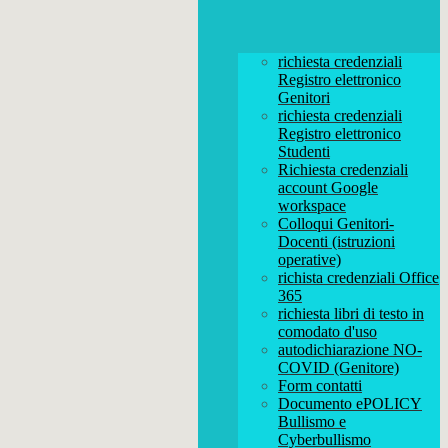
richiesta credenziali
Registro elettronico
Genitori
richiesta credenziali
Registro elettronico
Studenti
Richiesta credenziali
account Google
workspace
Colloqui Genitori-
Docenti (istruzioni
operative)
richista credenziali Office
365
richiesta libri di testo in
comodato d'uso
autodichiarazione NO-
COVID (Genitore)
Form contatti
Documento ePOLICY
Bullismo e
Cyberbullismo