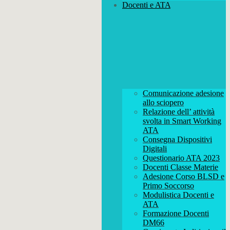
Docenti e ATA
Comunicazione adesione
allo sciopero
Relazione dell’ attività
svolta in Smart Working
ATA
Consegna Dispositivi
Digitali
Questionario ATA 2023
Docenti Classe Materie
Adesione Corso BLSD e
Primo Soccorso
Modulistica Docenti e
ATA
Formazione Docenti
DM66