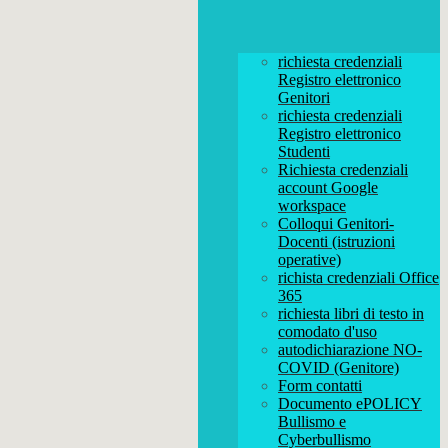
richiesta credenziali
Registro elettronico
Genitori
richiesta credenziali
Registro elettronico
Studenti
Richiesta credenziali
account Google
workspace
Colloqui Genitori-
Docenti (istruzioni
operative)
richista credenziali Office
365
richiesta libri di testo in
comodato d'uso
autodichiarazione NO-
COVID (Genitore)
Form contatti
Documento ePOLICY
Bullismo e
Cyberbullismo