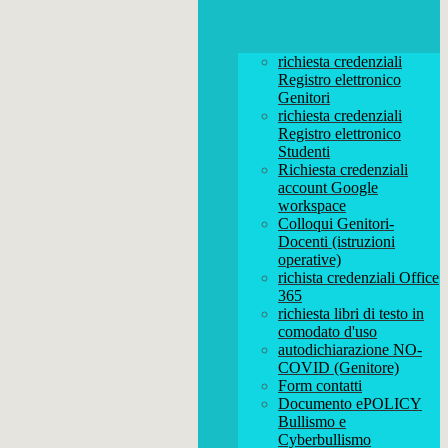
richiesta credenziali
Registro elettronico
Genitori
richiesta credenziali
Registro elettronico
Studenti
Richiesta credenziali
account Google
workspace
Colloqui Genitori-
Docenti (istruzioni
operative)
richista credenziali Office
365
richiesta libri di testo in
comodato d'uso
autodichiarazione NO-
COVID (Genitore)
Form contatti
Documento ePOLICY
Bullismo e
Cyberbullismo