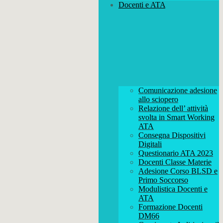
Docenti e ATA
Comunicazione adesione
allo sciopero
Relazione dell’ attività
svolta in Smart Working
ATA
Consegna Dispositivi
Digitali
Questionario ATA 2023
Docenti Classe Materie
Adesione Corso BLSD e
Primo Soccorso
Modulistica Docenti e
ATA
Formazione Docenti
DM66