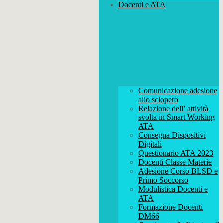
Docenti e ATA
Comunicazione adesione
allo sciopero
Relazione dell’ attività
svolta in Smart Working
ATA
Consegna Dispositivi
Digitali
Questionario ATA 2023
Docenti Classe Materie
Adesione Corso BLSD e
Primo Soccorso
Modulistica Docenti e
ATA
Formazione Docenti
DM66