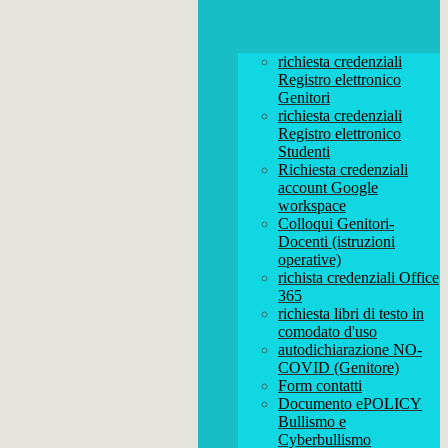
richiesta credenziali
Registro elettronico
Genitori
richiesta credenziali
Registro elettronico
Studenti
Richiesta credenziali
account Google
workspace
Colloqui Genitori-
Docenti (istruzioni
operative)
richista credenziali Office
365
richiesta libri di testo in
comodato d'uso
autodichiarazione NO-
COVID (Genitore)
Form contatti
Documento ePOLICY
Bullismo e
Cyberbullismo