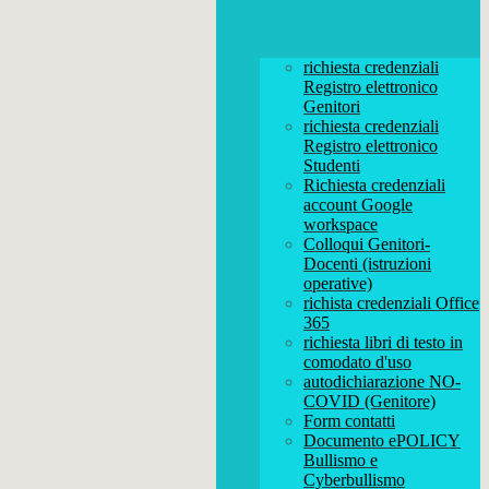
richiesta credenziali
Registro elettronico
Genitori
richiesta credenziali
Registro elettronico
Studenti
Richiesta credenziali
account Google
workspace
Colloqui Genitori-
Docenti (istruzioni
operative)
richista credenziali Office
365
richiesta libri di testo in
comodato d'uso
autodichiarazione NO-
COVID (Genitore)
Form contatti
Documento ePOLICY
Bullismo e
Cyberbullismo