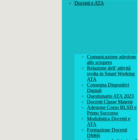
Docenti e ATA
Comunicazione adesione
allo sciopero
Relazione dell’ attività
svolta in Smart Working
ATA
Consegna Dispositivi
Digitali
Questionario ATA 2023
Docenti Classe Materie
Adesione Corso BLSD e
Primo Soccorso
Modulistica Docenti e
ATA
Formazione Docenti
DM66