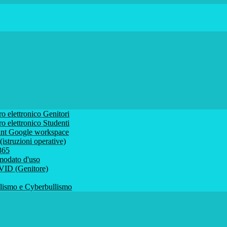
ro elettronico Genitori
ro elettronico Studenti
ount Google workspace
istruzioni operative)
 365
comodato d'uso
VID (Genitore)
ismo e Cyberbullismo