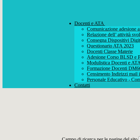
Docenti e ATA
Comunicazione adesione al
Relazione dell’ attività s
Consegna Dispositivi Digit
Questionario ATA 2023
Docenti Classe Materie
Adesione Corso BLSD e P
Modulistica Docenti e AT
Formazione Docenti DM6
Censimento Indirizzi mail i
Personale Educativo - Com
Contatti
Campo di ricerca per le pagine del sito