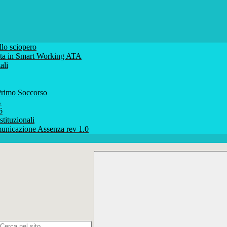
lo sciopero
volta in Smart Working ATA
ali
rimo Soccorso
A
6
stituzionali
unicazione Assenza rev 1.0