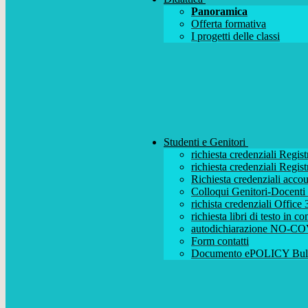
Panoramica
Offerta formativa
I progetti delle classi
Studenti e Genitori
richiesta credenziali Regist
richiesta credenziali Regist
Richiesta credenziali acc
Colloqui Genitori-Docenti (
richista credenziali Office
richiesta libri di testo in 
autodichiarazione NO-CO
Form contatti
Documento ePOLICY Bull