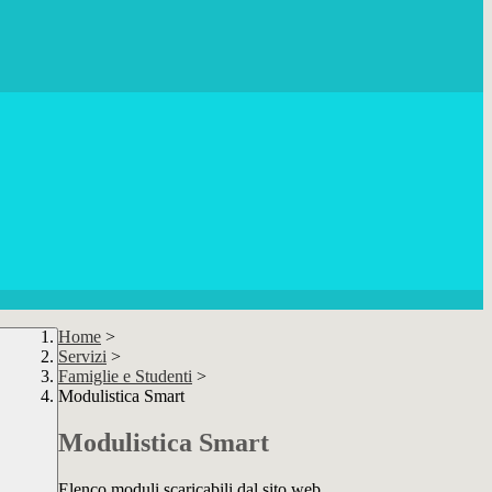
Home
>
Servizi
>
Famiglie e Studenti
>
Modulistica Smart
Modulistica Smart
Elenco moduli scaricabili dal sito web.