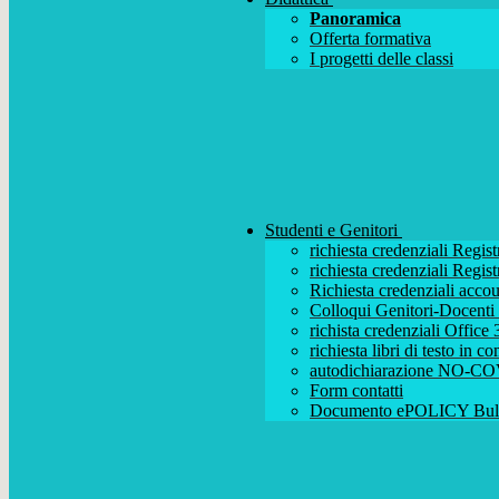
Panoramica
Offerta formativa
I progetti delle classi
Studenti e Genitori
richiesta credenziali Regist
richiesta credenziali Regist
Richiesta credenziali acc
Colloqui Genitori-Docenti (
richista credenziali Office
richiesta libri di testo in 
autodichiarazione NO-CO
Form contatti
Documento ePOLICY Bull