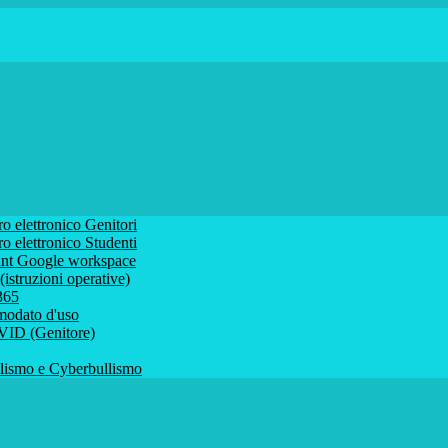
ro elettronico Genitori
ro elettronico Studenti
ount Google workspace
istruzioni operative)
 365
comodato d'uso
VID (Genitore)
ismo e Cyberbullismo