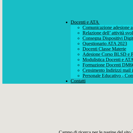
Docenti e ATA
Comunicazione adesione al
Relazione dell’ attività s
Consegna Dispositivi Digit
Questionario ATA 2023
Docenti Classe Materie
Adesione Corso BLSD e P
Modulistica Docenti e AT
Formazione Docenti DM6
Censimento Indirizzi mail i
Personale Educativo - Com
Contatti
Campo di ricerca per le pagine del sito