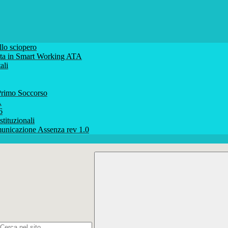
lo sciopero
volta in Smart Working ATA
ali
rimo Soccorso
A
6
stituzionali
unicazione Assenza rev 1.0