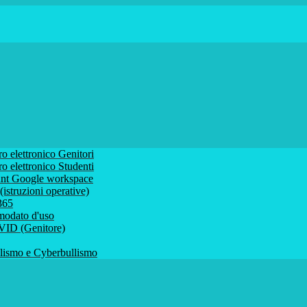
ro elettronico Genitori
ro elettronico Studenti
ount Google workspace
istruzioni operative)
 365
comodato d'uso
VID (Genitore)
ismo e Cyberbullismo