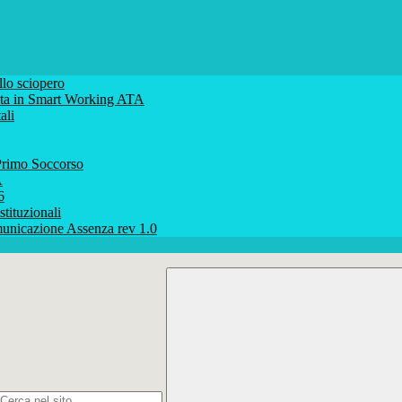
lo sciopero
volta in Smart Working ATA
ali
rimo Soccorso
A
6
stituzionali
unicazione Assenza rev 1.0