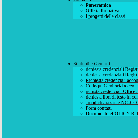
Panoramica
Offerta formativa
I progetti delle classi
Studenti e Genitori
richiesta credenziali Regist
richiesta credenziali Regist
Richiesta credenziali acc
Colloqui Genitori-Docenti (
richista credenziali Office
richiesta libri di testo in 
autodichiarazione NO-CO
Form contatti
Documento ePOLICY Bull