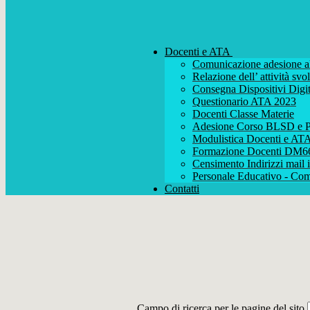
Docenti e ATA
Comunicazione adesione al
Relazione dell’ attività s
Consegna Dispositivi Digit
Questionario ATA 2023
Docenti Classe Materie
Adesione Corso BLSD e P
Modulistica Docenti e AT
Formazione Docenti DM6
Censimento Indirizzi mail i
Personale Educativo - Com
Contatti
Campo di ricerca per le pagine del sito