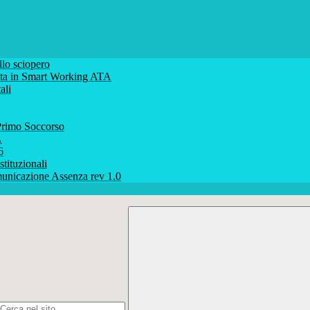
lo sciopero
volta in Smart Working ATA
ali
rimo Soccorso
A
6
stituzionali
unicazione Assenza rev 1.0