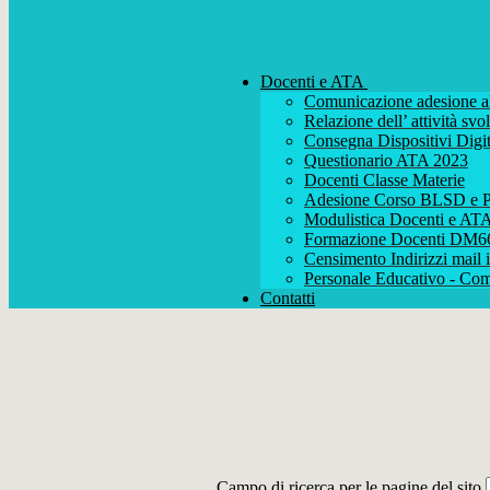
Docenti e ATA
Comunicazione adesione al
Relazione dell’ attività s
Consegna Dispositivi Digit
Questionario ATA 2023
Docenti Classe Materie
Adesione Corso BLSD e P
Modulistica Docenti e AT
Formazione Docenti DM6
Censimento Indirizzi mail i
Personale Educativo - Com
Contatti
Campo di ricerca per le pagine del sito