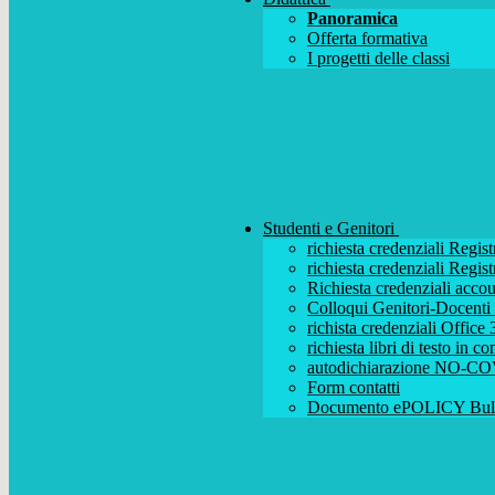
Panoramica
Offerta formativa
I progetti delle classi
Studenti e Genitori
richiesta credenziali Regist
richiesta credenziali Regist
Richiesta credenziali acc
Colloqui Genitori-Docenti (
richista credenziali Office
richiesta libri di testo in 
autodichiarazione NO-CO
Form contatti
Documento ePOLICY Bull