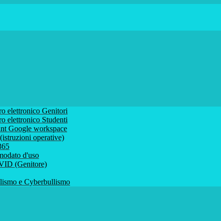
ro elettronico Genitori
ro elettronico Studenti
ount Google workspace
istruzioni operative)
 365
comodato d'uso
VID (Genitore)
ismo e Cyberbullismo