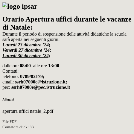
Orario Apertura uffici durante le vacanze
di Natale:
Durante il periodo di sospensione delle attività didattiche la scuola
sarà aperta nei seguenti giorni:
Lunedì 23 dicembre ’24
;
Venerdì 27 dicembre ’24
;
Lunedì 30 dicembre ’24;
dalle ore
08:00
alle ore
13:00
.
Contatti:
telefono:
0789/82179;
email:
ssrh07000e@istruzione.it;
pec:
ssrh07000e@pec.istruzione.it
Allegati
apertura uffici natale_2.pdf
File PDF
Contatore click: 33