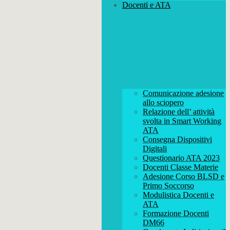
Docenti e ATA
Comunicazione adesione
allo sciopero
Relazione dell’ attività
svolta in Smart Working
ATA
Consegna Dispositivi
Digitali
Questionario ATA 2023
Docenti Classe Materie
Adesione Corso BLSD e
Primo Soccorso
Modulistica Docenti e
ATA
Formazione Docenti
DM66