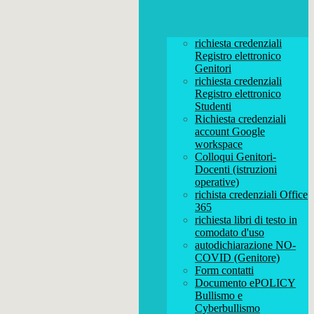
richiesta credenziali
Registro elettronico
Genitori
richiesta credenziali
Registro elettronico
Studenti
Richiesta credenziali
account Google
workspace
Colloqui Genitori-
Docenti (istruzioni
operative)
richista credenziali Office
365
richiesta libri di testo in
comodato d'uso
autodichiarazione NO-
COVID (Genitore)
Form contatti
Documento ePOLICY
Bullismo e
Cyberbullismo