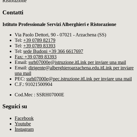
Ristorazione
Contatti
Istituto Professionale Servizi Alberghieri e Ristorazione
Via Paolo Dettori, 90 - 07021 - Arzachena (SS)
Tel:
+39 0789 82179
Tel:
+39 0789 83393
Tel:
sede Budoni +39 366 6617697
Fax: +39 0789 83393
Email:
ssrh07000e@istruzione.it
Link per inviare una mail
Email:
dirigente@alberghieroarzachena​.edu.it
Link per inviare
una mail
PEC:
ssrh07000e@pec.istruzione.it
Link per inviare una mail
C.F.: 91021500904
Cod.Mec : SSRH07000E
Seguici su
Facebook
Youtube
Instagram