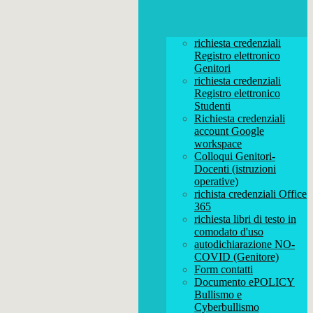
richiesta credenziali
Registro elettronico
Genitori
richiesta credenziali
Registro elettronico
Studenti
Richiesta credenziali
account Google
workspace
Colloqui Genitori-
Docenti (istruzioni
operative)
richista credenziali Office
365
richiesta libri di testo in
comodato d'uso
autodichiarazione NO-
COVID (Genitore)
Form contatti
Documento ePOLICY
Bullismo e
Cyberbullismo