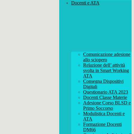
Docenti e ATA
Comunicazione adesione
allo sciopero
Relazione dell’ attività
svolta in Smart Working
ATA
Consegna Dispositivi
Digitali
Questionario ATA 2023
Docenti Classe Materie
Adesione Corso BLSD e
Primo Soccorso
Modulistica Docenti e
ATA
Formazione Docenti
DM66