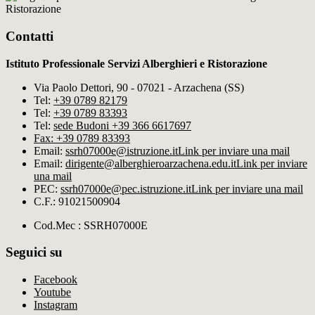
Ristorazione
Contatti
Istituto Professionale Servizi Alberghieri e Ristorazione
Via Paolo Dettori, 90 - 07021 - Arzachena (SS)
Tel:
+39 0789 82179
Tel:
+39 0789 83393
Tel:
sede Budoni +39 366 6617697
Fax: +39 0789 83393
Email:
ssrh07000e@istruzione.it
Link per inviare una mail
Email:
dirigente@alberghieroarzachena​.edu.it
Link per inviare
una mail
PEC:
ssrh07000e@pec.istruzione.it
Link per inviare una mail
C.F.: 91021500904
Cod.Mec : SSRH07000E
Seguici su
Facebook
Youtube
Instagram