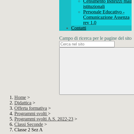
Censimento Indirizzi mail
istituzionali
Personale Educativo -
Comunicazione Assenza
rev 1.0
Contatti
Campo di ricerca per le pagine del sito
Home
>
Didattica
>
Offerta formativa
>
Programmi svolti
>
Programmi svolti A.S. 2022-23
>
Classi Seconde
>
Classe 2 Sez A