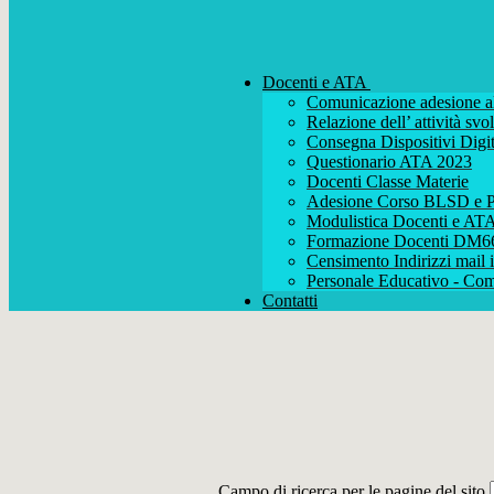
Docenti e ATA
Comunicazione adesione al
Relazione dell’ attività s
Consegna Dispositivi Digit
Questionario ATA 2023
Docenti Classe Materie
Adesione Corso BLSD e P
Modulistica Docenti e AT
Formazione Docenti DM6
Censimento Indirizzi mail i
Personale Educativo - Com
Contatti
Campo di ricerca per le pagine del sito