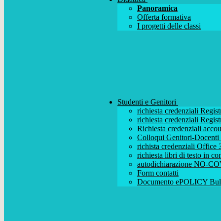
Panoramica
Offerta formativa
I progetti delle classi
Studenti e Genitori
richiesta credenziali Regist
richiesta credenziali Regist
Richiesta credenziali acc
Colloqui Genitori-Docenti (
richista credenziali Office
richiesta libri di testo in 
autodichiarazione NO-CO
Form contatti
Documento ePOLICY Bull