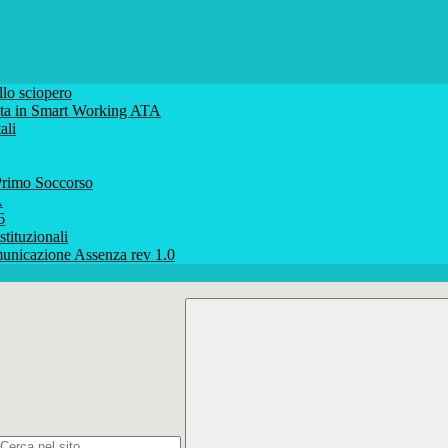
lo sciopero
volta in Smart Working ATA
ali
rimo Soccorso
A
6
stituzionali
unicazione Assenza rev 1.0