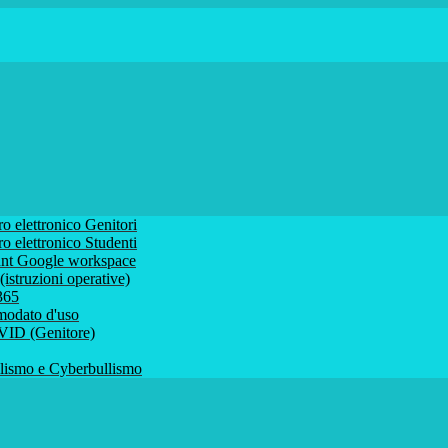
ro elettronico Genitori
ro elettronico Studenti
ount Google workspace
istruzioni operative)
 365
comodato d'uso
VID (Genitore)
ismo e Cyberbullismo