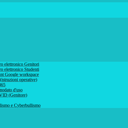
ro elettronico Genitori
ro elettronico Studenti
ount Google workspace
istruzioni operative)
 365
comodato d'uso
VID (Genitore)
ismo e Cyberbullismo