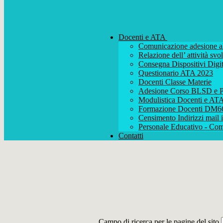
Docenti e ATA
Comunicazione adesione al
Relazione dell’ attività s
Consegna Dispositivi Digit
Questionario ATA 2023
Docenti Classe Materie
Adesione Corso BLSD e P
Modulistica Docenti e AT
Formazione Docenti DM6
Censimento Indirizzi mail i
Personale Educativo - Com
Contatti
Campo di ricerca per le pagine del sito