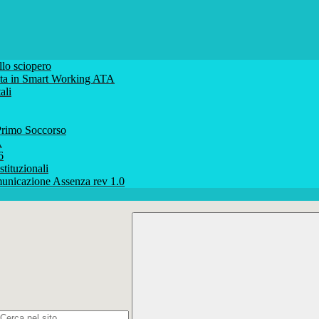
lo sciopero
volta in Smart Working ATA
ali
rimo Soccorso
A
6
stituzionali
unicazione Assenza rev 1.0