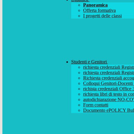
Panoramica
Offerta formativa
I progetti delle classi
Studenti e Genitori
richiesta credenziali Regist
richiesta credenziali Regist
Richiesta credenziali acc
Colloqui Genitori-Docenti (
richista credenziali Office
richiesta libri di testo in 
autodichiarazione NO-CO
Form contatti
Documento ePOLICY Bull