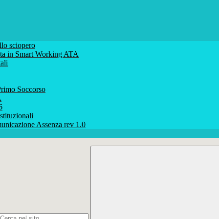
lo sciopero
volta in Smart Working ATA
ali
rimo Soccorso
A
6
stituzionali
unicazione Assenza rev 1.0