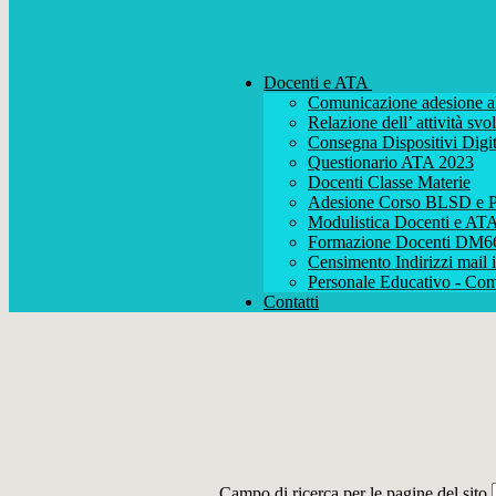
Docenti e ATA
Comunicazione adesione al
Relazione dell’ attività s
Consegna Dispositivi Digit
Questionario ATA 2023
Docenti Classe Materie
Adesione Corso BLSD e P
Modulistica Docenti e AT
Formazione Docenti DM6
Censimento Indirizzi mail i
Personale Educativo - Com
Contatti
Campo di ricerca per le pagine del sito