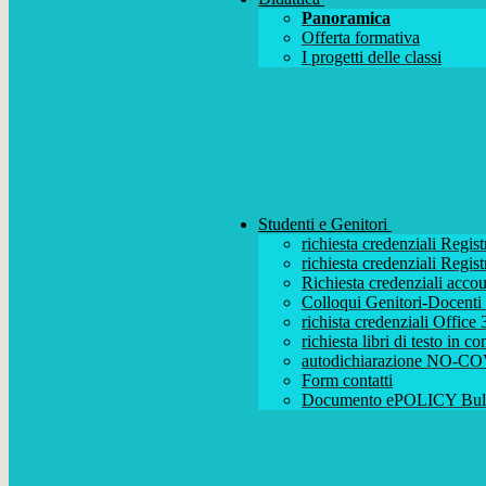
Panoramica
Offerta formativa
I progetti delle classi
Studenti e Genitori
richiesta credenziali Regist
richiesta credenziali Regist
Richiesta credenziali acc
Colloqui Genitori-Docenti (
richista credenziali Office
richiesta libri di testo in 
autodichiarazione NO-CO
Form contatti
Documento ePOLICY Bull