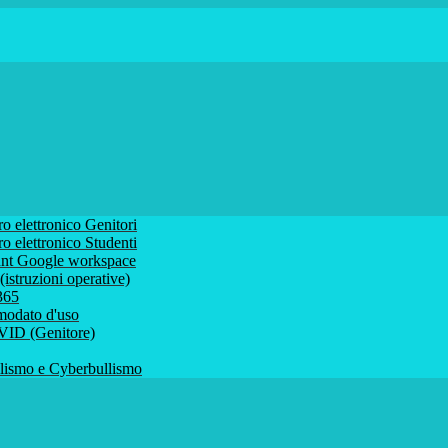
ro elettronico Genitori
ro elettronico Studenti
ount Google workspace
istruzioni operative)
 365
comodato d'uso
VID (Genitore)
ismo e Cyberbullismo