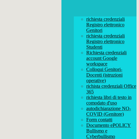
richiesta credenziali
Registro elettronico
Genitori
richiesta credenziali
Registro elettronico
Studenti
Richiesta credenziali
account Google
workspace
Colloqui Genitori-
Docenti (istruzioni
operative)
richista credenziali Office
365
richiesta libri di testo in
comodato d'uso
autodichiarazione NO-
COVID (Genitore)
Form contatti
Documento ePOLICY
Bullismo e
Cyberbullismo