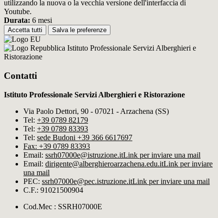
utilizzando la nuova o la vecchia versione dell'interfaccia di
Youtube.
Durata:
6 mesi
Accetta tutti
Salva le preferenze
Istituto Professionale Servizi Alberghieri e
Ristorazione
Contatti
Istituto Professionale Servizi Alberghieri e Ristorazione
Via Paolo Dettori, 90 - 07021 - Arzachena (SS)
Tel:
+39 0789 82179
Tel:
+39 0789 83393
Tel:
sede Budoni +39 366 6617697
Fax: +39 0789 83393
Email:
ssrh07000e@istruzione.it
Link per inviare una mail
Email:
dirigente@alberghieroarzachena​.edu.it
Link per inviare
una mail
PEC:
ssrh07000e@pec.istruzione.it
Link per inviare una mail
C.F.: 91021500904
Cod.Mec : SSRH07000E