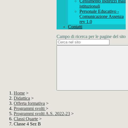
Censimento Indirizzi mail
istituzionali
Personale Educativo -
Comunicazione Assenza
rev 1.0
Contatti
Campo di ricerca per le pagine del sito
Home
>
Didattica
>
Offerta formativa
>
Programmi svolti
>
Programmi svolti A.S. 2022-23
>
Classi Quarte
>
Classe 4 Sez B