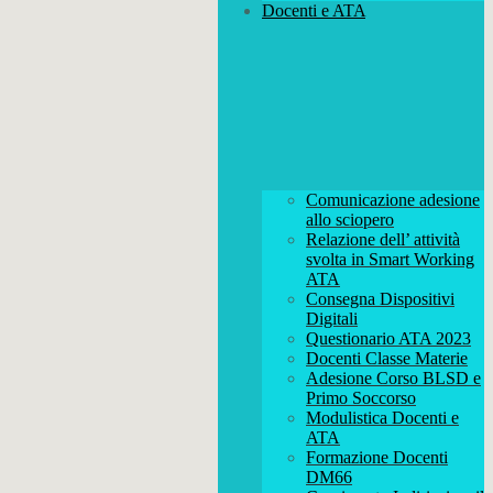
Docenti e ATA
Comunicazione adesione
allo sciopero
Relazione dell’ attività
svolta in Smart Working
ATA
Consegna Dispositivi
Digitali
Questionario ATA 2023
Docenti Classe Materie
Adesione Corso BLSD e
Primo Soccorso
Modulistica Docenti e
ATA
Formazione Docenti
DM66