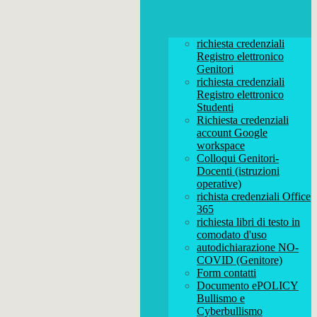
richiesta credenziali
Registro elettronico
Genitori
richiesta credenziali
Registro elettronico
Studenti
Richiesta credenziali
account Google
workspace
Colloqui Genitori-
Docenti (istruzioni
operative)
richista credenziali Office
365
richiesta libri di testo in
comodato d'uso
autodichiarazione NO-
COVID (Genitore)
Form contatti
Documento ePOLICY
Bullismo e
Cyberbullismo