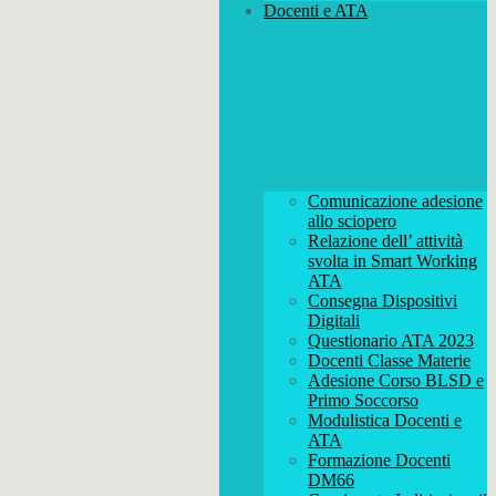
Docenti e ATA
Comunicazione adesione
allo sciopero
Relazione dell’ attività
svolta in Smart Working
ATA
Consegna Dispositivi
Digitali
Questionario ATA 2023
Docenti Classe Materie
Adesione Corso BLSD e
Primo Soccorso
Modulistica Docenti e
ATA
Formazione Docenti
DM66