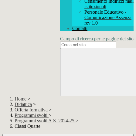
Censimento Indirizzi mail
istituzionali
Personale Educativo -
Comunicazione Assenza
rev 1.0
Contatti
Campo di ricerca per le pagine del sito
Home
>
Didattica
>
Offerta formativa
>
Programmi svolti
>
Programmi svolti A.S. 2024-25
>
Classi Quarte