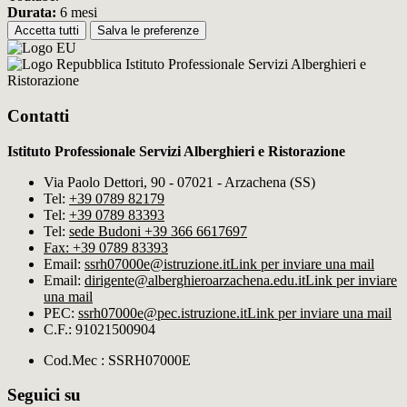
Durata:
6 mesi
Accetta tutti
Salva le preferenze
Istituto Professionale Servizi Alberghieri e
Ristorazione
Contatti
Istituto Professionale Servizi Alberghieri e Ristorazione
Via Paolo Dettori, 90 - 07021 - Arzachena (SS)
Tel:
+39 0789 82179
Tel:
+39 0789 83393
Tel:
sede Budoni +39 366 6617697
Fax: +39 0789 83393
Email:
ssrh07000e@istruzione.it
Link per inviare una mail
Email:
dirigente@alberghieroarzachena​.edu.it
Link per inviare
una mail
PEC:
ssrh07000e@pec.istruzione.it
Link per inviare una mail
C.F.: 91021500904
Cod.Mec : SSRH07000E
Seguici su