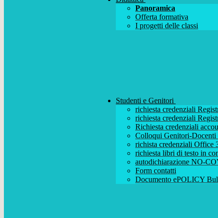
Panoramica
Offerta formativa
I progetti delle classi
Studenti e Genitori
richiesta credenziali Regist
richiesta credenziali Regist
Richiesta credenziali acc
Colloqui Genitori-Docenti (
richista credenziali Office
richiesta libri di testo in 
autodichiarazione NO-CO
Form contatti
Documento ePOLICY Bull