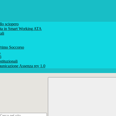
lo sciopero
volta in Smart Working ATA
ali
rimo Soccorso
A
6
stituzionali
unicazione Assenza rev 1.0