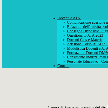
Docenti e ATA
Comunicazione adesione al
Relazione dell’ attività s
Consegna Dispositivi Digit
Questionario ATA 2023
Docenti Classe Materie
Adesione Corso BLSD e P
Modulistica Docenti e AT
Formazione Docenti DM6
Censimento Indirizzi mail i
Personale Educativo - Com
Contatti
Campo di ricerca per le pagine del sito