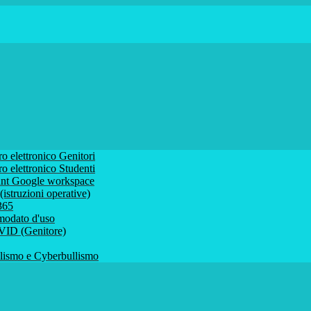
ro elettronico Genitori
ro elettronico Studenti
ount Google workspace
istruzioni operative)
 365
comodato d'uso
VID (Genitore)
ismo e Cyberbullismo