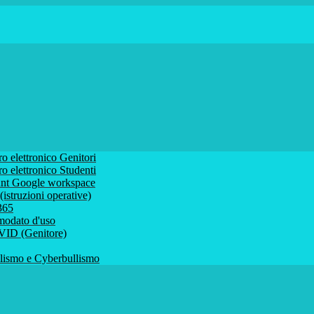
ro elettronico Genitori
ro elettronico Studenti
ount Google workspace
istruzioni operative)
 365
comodato d'uso
VID (Genitore)
ismo e Cyberbullismo