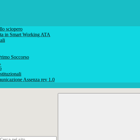
lo sciopero
volta in Smart Working ATA
ali
rimo Soccorso
A
6
stituzionali
unicazione Assenza rev 1.0