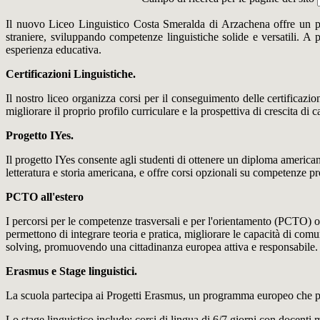
Il nuovo Liceo Linguistico Costa Smeralda di Arzachena offre un perc
straniere, sviluppando competenze linguistiche solide e versatili. A 
esperienza educativa.
Certificazioni Linguistiche.
Il nostro liceo organizza corsi per il conseguimento delle certificaz
migliorare il proprio profilo curriculare e la prospettiva di crescita di c
Progetto IYes.
Il progetto IYes consente agli studenti di ottenere un diploma american
letteratura e storia americana, e offre corsi opzionali su competenze p
PCTO all'estero
I percorsi per le competenze trasversali e per l'orientamento (PCTO) off
permettono di integrare teoria e pratica, migliorare le capacità di com
solving, promuovendo una cittadinanza europea attiva e responsabile.
Erasmus e Stage linguistici.
La scuola partecipa ai Progetti Erasmus, un programma europeo che pr
Lo stage linguistico include: corsi di lingua di 6/7 giorni con docenti ma