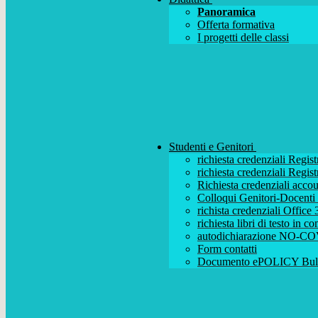
Panoramica
Offerta formativa
I progetti delle classi
Studenti e Genitori
richiesta credenziali Regist
richiesta credenziali Regist
Richiesta credenziali acc
Colloqui Genitori-Docenti (
richista credenziali Office
richiesta libri di testo in 
autodichiarazione NO-CO
Form contatti
Documento ePOLICY Bull