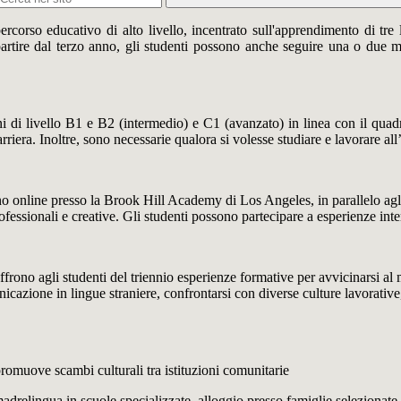
orso educativo di alto livello, incentrato sull'apprendimento di tre li
partire dal terzo anno, gli studenti possono anche seguire una o due ma
ioni di livello B1 e B2 (intermedio) e C1 (avanzato) in linea con il qua
arriera. Inoltre, sono necessarie qualora si volesse studiare e lavorare all
o online presso la Brook Hill Academy di Los Angeles, in parallelo agli 
rofessionali e creative. Gli studenti possono partecipare a esperienze i
rono agli studenti del triennio esperienze formative per avvicinarsi al mo
unicazione in lingue straniere, confrontarsi con diverse culture lavorati
omuove scambi culturali tra istituzioni comunitarie
drelingua in scuole specializzate, alloggio presso famiglie selezionate, at