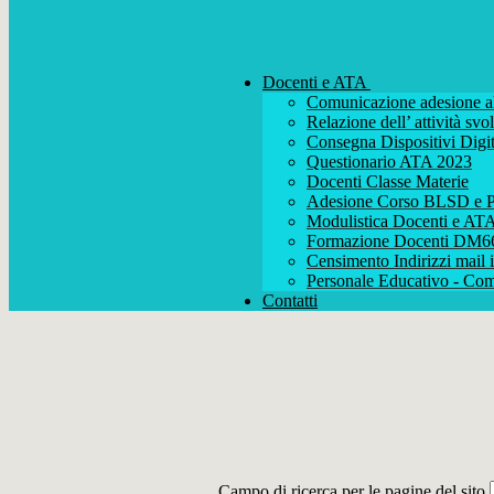
Docenti e ATA
Comunicazione adesione al
Relazione dell’ attività s
Consegna Dispositivi Digit
Questionario ATA 2023
Docenti Classe Materie
Adesione Corso BLSD e P
Modulistica Docenti e AT
Formazione Docenti DM6
Censimento Indirizzi mail i
Personale Educativo - Com
Contatti
Campo di ricerca per le pagine del sito