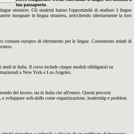
tuo passaporto.
ngue straniere. Gli studenti hanno l'opportunità di studiare 3 lingue
terie insegnate in lingua straniera, arricchendo ulteriormente la loro
dro comune europeo di riferimento per le lingue. Consentono infatti di
’estero.
studi in Italia. Il corso include cinque moduli obbligatori su
nternazionali a New York e Los Angeles.
ndo del lavoro, sia in Italia che all'estero. Questi percorsi
ve, e sviluppare soft-skills come organizzazione, leadership e problem
tività ricreative e culturali, e rilascio di un certificato di frequenza