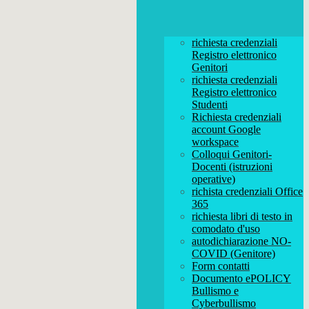
richiesta credenziali
Registro elettronico
Genitori
richiesta credenziali
Registro elettronico
Studenti
Richiesta credenziali
account Google
workspace
Colloqui Genitori-
Docenti (istruzioni
operative)
richista credenziali Office
365
richiesta libri di testo in
comodato d'uso
autodichiarazione NO-
COVID (Genitore)
Form contatti
Documento ePOLICY
Bullismo e
Cyberbullismo