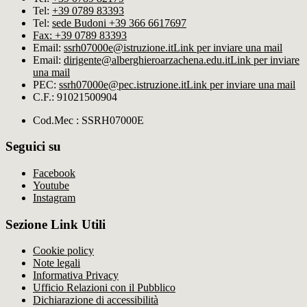
Tel:
+39 0789 83393
Tel:
sede Budoni +39 366 6617697
Fax: +39 0789 83393
Email:
ssrh07000e@istruzione.it
Link per inviare una mail
Email:
dirigente@alberghieroarzachena​.edu.it
Link per inviare
una mail
PEC:
ssrh07000e@pec.istruzione.it
Link per inviare una mail
C.F.: 91021500904
Cod.Mec : SSRH07000E
Seguici su
Facebook
Youtube
Instagram
Sezione Link Utili
Cookie policy
Note legali
Informativa Privacy
Ufficio Relazioni con il Pubblico
Dichiarazione di accessibilità