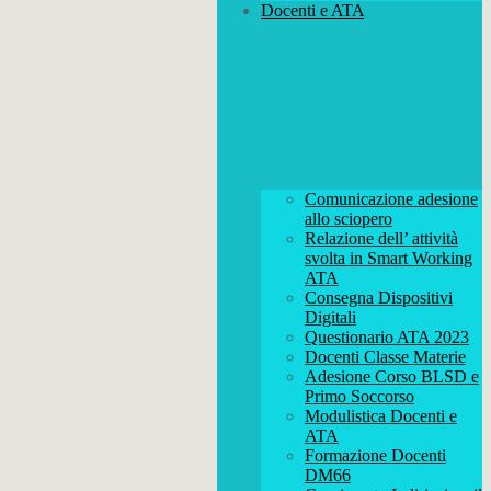
Docenti e ATA
Comunicazione adesione
allo sciopero
Relazione dell’ attività
svolta in Smart Working
ATA
Consegna Dispositivi
Digitali
Questionario ATA 2023
Docenti Classe Materie
Adesione Corso BLSD e
Primo Soccorso
Modulistica Docenti e
ATA
Formazione Docenti
DM66