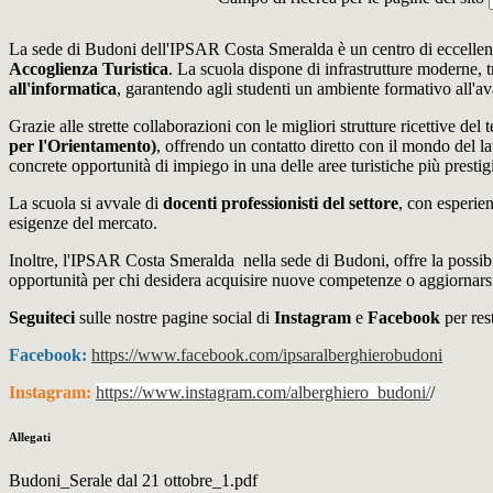
La sede di Budoni dell'IPSAR Costa Smeralda è un centro di eccellenza p
Accoglienza Turistica
. La scuola dispone di infrastrutture moderne, 
all'informatica
, garantendo agli studenti un ambiente formativo all'a
Grazie alle strette collaborazioni con le migliori strutture ricettive del 
per l'Orientamento)
, offrendo un contatto diretto con il mondo del lav
concrete opportunità di impiego in una delle aree turistiche più prestig
La scuola si avvale di
docenti professionisti del settore
, con esperien
esigenze del mercato.
Inoltre, l'IPSAR Costa Smeralda
nella sede di Budoni, offre la possib
opportunità per chi desidera acquisire nuove competenze o aggiornarsi p
Seguiteci
sulle nostre pagine social di
Instagram
e
Facebook
per res
Facebook:
https://www.facebook.com/ipsaralberghierobudoni
Instagram:
https://www.instagram.com/alberghiero_budoni/
/
Allegati
Budoni_Serale dal 21 ottobre_1.pdf