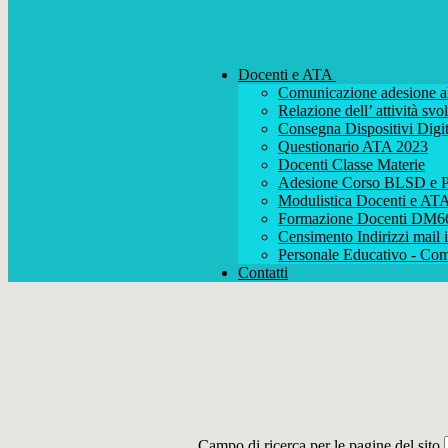
Docenti e ATA
Comunicazione adesione al
Relazione dell’ attività s
Consegna Dispositivi Digit
Questionario ATA 2023
Docenti Classe Materie
Adesione Corso BLSD e P
Modulistica Docenti e AT
Formazione Docenti DM6
Censimento Indirizzi mail i
Personale Educativo - Com
Contatti
Campo di ricerca per le pagine del sito