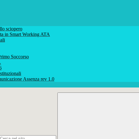
lo sciopero
volta in Smart Working ATA
ali
rimo Soccorso
A
6
stituzionali
unicazione Assenza rev 1.0