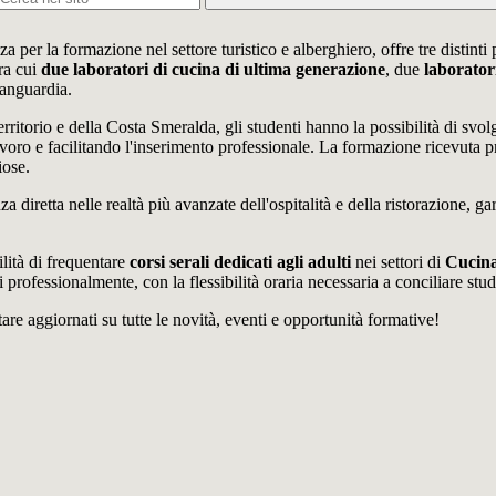
er la formazione nel settore turistico e alberghiero, offre tre distinti 
tra cui
due laboratori di cucina di ultima generazione
, due
laboratori
vanguardia.
territorio e della Costa Smeralda, gli studenti hanno la possibilità di svolg
oro e facilitando l'inserimento professionale. La formazione ricevuta prep
iose.
za diretta nelle realtà più avanzate dell'ospitalità e della ristorazione, g
ilità di frequentare
corsi serali dedicati agli adulti
nei settori di
Cucina
rofessionalmente, con la flessibilità oraria necessaria a conciliare stud
tare aggiornati su tutte le novità, eventi e opportunità formative!