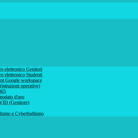
ro elettronico Genitori
ro elettronico Studenti
ount Google workspace
istruzioni operative)
 365
comodato d'uso
VID (Genitore)
ismo e Cyberbullismo