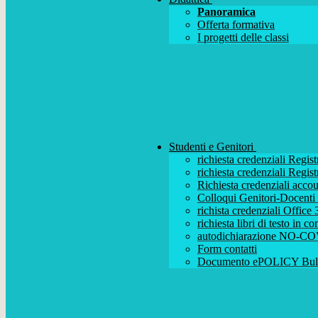
Panoramica
Offerta formativa
I progetti delle classi
Studenti e Genitori
richiesta credenziali Regist
richiesta credenziali Regist
Richiesta credenziali acc
Colloqui Genitori-Docenti (
richista credenziali Office
richiesta libri di testo in 
autodichiarazione NO-CO
Form contatti
Documento ePOLICY Bull