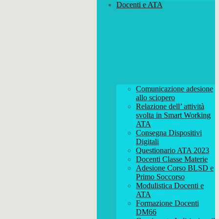
Docenti e ATA
Comunicazione adesione
allo sciopero
Relazione dell’ attività
svolta in Smart Working
ATA
Consegna Dispositivi
Digitali
Questionario ATA 2023
Docenti Classe Materie
Adesione Corso BLSD e
Primo Soccorso
Modulistica Docenti e
ATA
Formazione Docenti
DM66