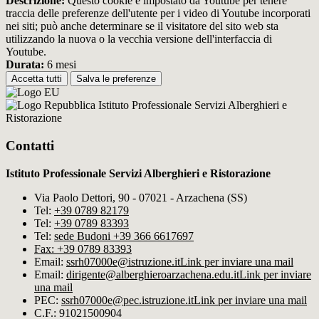
Descrizione:
Questo cookie è impostato da Youtube per tenere
traccia delle preferenze dell'utente per i video di Youtube incorporati
nei siti; può anche determinare se il visitatore del sito web sta
utilizzando la nuova o la vecchia versione dell'interfaccia di
Youtube.
Durata:
6 mesi
Accetta tutti
Salva le preferenze
Istituto Professionale Servizi Alberghieri e
Ristorazione
Contatti
Istituto Professionale Servizi Alberghieri e Ristorazione
Via Paolo Dettori, 90 - 07021 - Arzachena (SS)
Tel:
+39 0789 82179
Tel:
+39 0789 83393
Tel:
sede Budoni +39 366 6617697
Fax: +39 0789 83393
Email:
ssrh07000e@istruzione.it
Link per inviare una mail
Email:
dirigente@alberghieroarzachena​.edu.it
Link per inviare
una mail
PEC:
ssrh07000e@pec.istruzione.it
Link per inviare una mail
C.F.: 91021500904