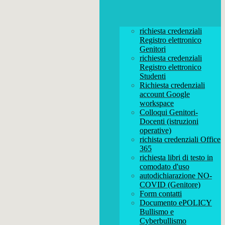
richiesta credenziali
Registro elettronico
Genitori
richiesta credenziali
Registro elettronico
Studenti
Richiesta credenziali
account Google
workspace
Colloqui Genitori-
Docenti (istruzioni
operative)
richista credenziali Office
365
richiesta libri di testo in
comodato d'uso
autodichiarazione NO-
COVID (Genitore)
Form contatti
Documento ePOLICY
Bullismo e
Cyberbullismo