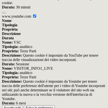
cookie.
Durata:
30 minuti
www.youtube.com
Nome
Tipologia
Proprieta
Descrizione
Durata
Nome:
YSC
Tipologia:
analitico
Proprieta:
Terze Parti
Descrizione:
Questo cookie è impostato da YouTube per tenere
traccia delle visualizzazioni dei video incorporati.
Durata:
Sessione
Nome:
VISITOR_INFO1_LIVE
Tipologia:
analitico
Proprieta:
Terze Parti
Descrizione:
Questo cookie è impostato da Youtube per tenere
traccia delle preferenze dell'utente per i video di Youtube incorporati
nei siti; può anche determinare se il visitatore del sito web sta
utilizzando la nuova o la vecchia versione dell'interfaccia di
Youtube.
Durata:
6 mesi
Accetta tutti
Salva le preferenze