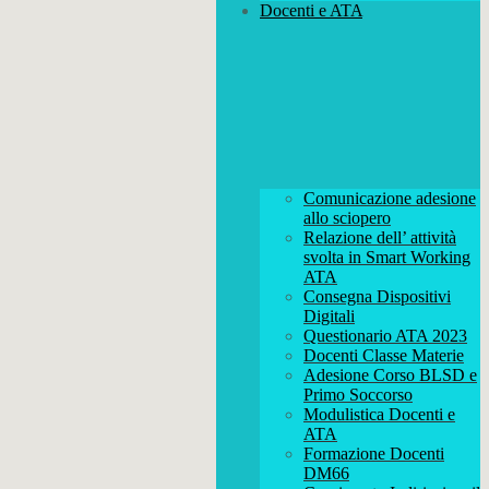
Docenti e ATA
Comunicazione adesione
allo sciopero
Relazione dell’ attività
svolta in Smart Working
ATA
Consegna Dispositivi
Digitali
Questionario ATA 2023
Docenti Classe Materie
Adesione Corso BLSD e
Primo Soccorso
Modulistica Docenti e
ATA
Formazione Docenti
DM66