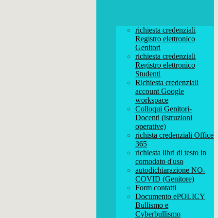
richiesta credenziali
Registro elettronico
Genitori
richiesta credenziali
Registro elettronico
Studenti
Richiesta credenziali
account Google
workspace
Colloqui Genitori-
Docenti (istruzioni
operative)
richista credenziali Office
365
richiesta libri di testo in
comodato d'uso
autodichiarazione NO-
COVID (Genitore)
Form contatti
Documento ePOLICY
Bullismo e
Cyberbullismo