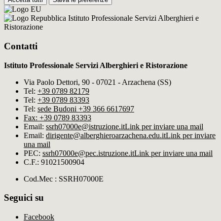
Istituto Professionale Servizi Alberghieri e
Ristorazione
Contatti
Istituto Professionale Servizi Alberghieri e Ristorazione
Via Paolo Dettori, 90 - 07021 - Arzachena (SS)
Tel:
+39 0789 82179
Tel:
+39 0789 83393
Tel:
sede Budoni +39 366 6617697
Fax: +39 0789 83393
Email:
ssrh07000e@istruzione.it
Link per inviare una mail
Email:
dirigente@alberghieroarzachena​.edu.it
Link per inviare
una mail
PEC:
ssrh07000e@pec.istruzione.it
Link per inviare una mail
C.F.: 91021500904
Cod.Mec : SSRH07000E
Seguici su
Facebook