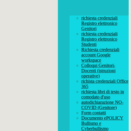
richiesta credenziali
Registro elettronico
Genitori
richiesta credenziali
Registro elettronico
Studenti
Richiesta credenziali
account Google
workspace
Colloqui Genitori-
Docenti (istruzioni
operative)
richista credenziali Office
365
richiesta libri di testo in
comodato d'uso
autodichiarazione NO-
COVID (Genitore)
Form contatti
Documento ePOLICY
Bullismo e
Cyberbullismo