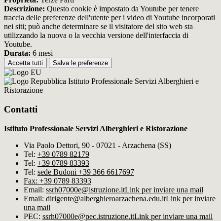
Descrizione:
Questo cookie è impostato da Youtube per tenere
traccia delle preferenze dell'utente per i video di Youtube incorporati
nei siti; può anche determinare se il visitatore del sito web sta
utilizzando la nuova o la vecchia versione dell'interfaccia di
Youtube.
Durata:
6 mesi
Accetta tutti
Salva le preferenze
Istituto Professionale Servizi Alberghieri e
Ristorazione
Contatti
Istituto Professionale Servizi Alberghieri e Ristorazione
Via Paolo Dettori, 90 - 07021 - Arzachena (SS)
Tel:
+39 0789 82179
Tel:
+39 0789 83393
Tel:
sede Budoni +39 366 6617697
Fax: +39 0789 83393
Email:
ssrh07000e@istruzione.it
Link per inviare una mail
Email:
dirigente@alberghieroarzachena​.edu.it
Link per inviare
una mail
PEC:
ssrh07000e@pec.istruzione.it
Link per inviare una mail