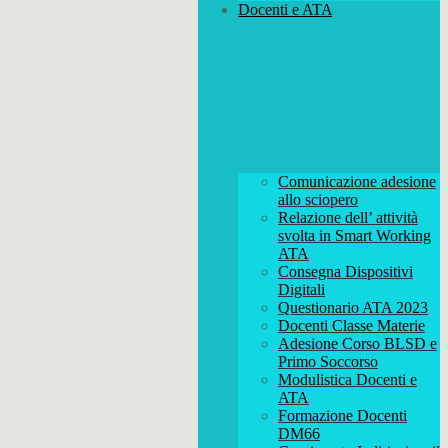
Docenti e ATA
Comunicazione adesione
allo sciopero
Relazione dell’ attività
svolta in Smart Working
ATA
Consegna Dispositivi
Digitali
Questionario ATA 2023
Docenti Classe Materie
Adesione Corso BLSD e
Primo Soccorso
Modulistica Docenti e
ATA
Formazione Docenti
DM66