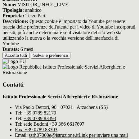
Nome:
VISITOR_INFO1_LIVE
Tipologia:
analitico
Proprieta:
Terze Parti
Descrizione:
Questo cookie è impostato da Youtube per tenere
traccia delle preferenze dell'utente per i video di Youtube incorporati
nei siti; può anche determinare se il visitatore del sito web sta
utilizzando la nuova o la vecchia versione dell'interfaccia di
Youtube.
Durata:
6 mesi
Accetta tutti
Salva le preferenze
Istituto Professionale Servizi Alberghieri e
Ristorazione
Contatti
Istituto Professionale Servizi Alberghieri e Ristorazione
Via Paolo Dettori, 90 - 07021 - Arzachena (SS)
Tel:
+39 0789 82179
Tel:
+39 0789 83393
Tel:
sede Budoni +39 366 6617697
Fax: +39 0789 83393
Email:
ssrh07000e@istruzione.it
Link per inviare una mail