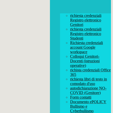
richiesta credenziali
Registro elettronico
Genitori
richiesta credenziali
Registro elettronico
Studenti
Richiesta credenziali
account Google
workspace
Colloqui Genitori-
Docenti (istruzioni
operative)
richista credenziali Office
365
richiesta libri di testo in
comodato d'uso
autodichiarazione NO-
COVID (Genitore)
Form contatti
Documento ePOLICY
Bullismo e
Cyberbullismo