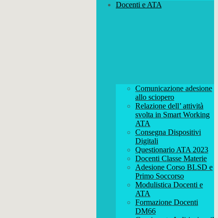
Docenti e ATA
Comunicazione adesione
allo sciopero
Relazione dell’ attività
svolta in Smart Working
ATA
Consegna Dispositivi
Digitali
Questionario ATA 2023
Docenti Classe Materie
Adesione Corso BLSD e
Primo Soccorso
Modulistica Docenti e
ATA
Formazione Docenti
DM66