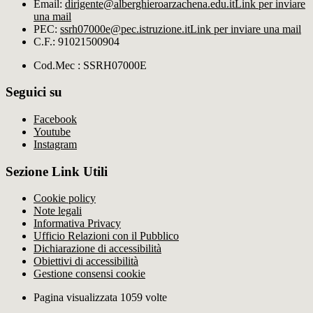
Email:
dirigente@alberghieroarzachena​.edu.it
Link per inviare
una mail
PEC:
ssrh07000e@pec.istruzione.it
Link per inviare una mail
C.F.: 91021500904
Cod.Mec : SSRH07000E
Seguici su
Facebook
Youtube
Instagram
Sezione Link Utili
Cookie policy
Note legali
Informativa Privacy
Ufficio Relazioni con il Pubblico
Dichiarazione di accessibilità
Obiettivi di accessibilità
Gestione consensi cookie
Pagina visualizzata 1059 volte