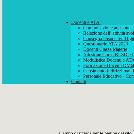
Docenti e ATA
Comunicazione adesione al
Relazione dell’ attività s
Consegna Dispositivi Digit
Questionario ATA 2023
Docenti Classe Materie
Adesione Corso BLSD e P
Modulistica Docenti e AT
Formazione Docenti DM6
Censimento Indirizzi mail i
Personale Educativo - Com
Contatti
Campo di ricerca per le pagine del sito