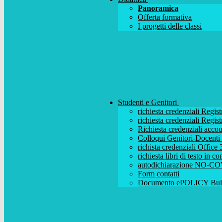
Panoramica
Offerta formativa
I progetti delle classi
Studenti e Genitori
richiesta credenziali Regist
richiesta credenziali Regist
Richiesta credenziali acc
Colloqui Genitori-Docenti (
richista credenziali Office
richiesta libri di testo in 
autodichiarazione NO-CO
Form contatti
Documento ePOLICY Bull