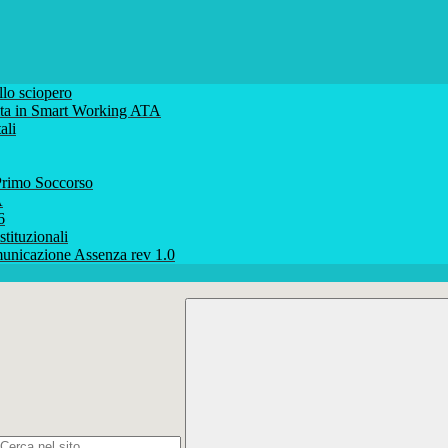
lo sciopero
volta in Smart Working ATA
ali
rimo Soccorso
A
6
stituzionali
unicazione Assenza rev 1.0