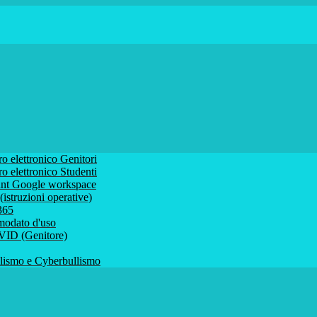
ro elettronico Genitori
ro elettronico Studenti
ount Google workspace
istruzioni operative)
 365
comodato d'uso
VID (Genitore)
ismo e Cyberbullismo