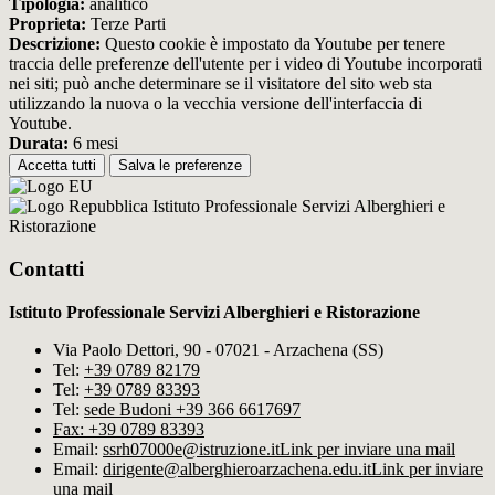
Tipologia:
analitico
Proprieta:
Terze Parti
Descrizione:
Questo cookie è impostato da Youtube per tenere
traccia delle preferenze dell'utente per i video di Youtube incorporati
nei siti; può anche determinare se il visitatore del sito web sta
utilizzando la nuova o la vecchia versione dell'interfaccia di
Youtube.
Durata:
6 mesi
Accetta tutti
Salva le preferenze
Istituto Professionale Servizi Alberghieri e
Ristorazione
Contatti
Istituto Professionale Servizi Alberghieri e Ristorazione
Via Paolo Dettori, 90 - 07021 - Arzachena (SS)
Tel:
+39 0789 82179
Tel:
+39 0789 83393
Tel:
sede Budoni +39 366 6617697
Fax: +39 0789 83393
Email:
ssrh07000e@istruzione.it
Link per inviare una mail
Email:
dirigente@alberghieroarzachena​.edu.it
Link per inviare
una mail