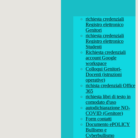
richiesta credenziali
Registro elettronico
Genitori
richiesta credenziali
Registro elettronico
Studenti
Richiesta credenziali
account Google
workspace
Colloqui Genitori-
Docenti (istruzioni
operative)
richista credenziali Office
365
richiesta libri di testo in
comodato d'uso
autodichiarazione NO-
COVID (Genitore)
Form contatti
Documento ePOLICY
Bullismo e
Cyberbullismo