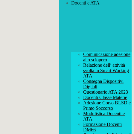
Docenti e ATA
Comunicazione adesione
allo sciopero
Relazione dell’ attività
svolta in Smart Working
ATA
Consegna Dispositivi
Digitali
Questionario ATA 2023
Docenti Classe Materie
Adesione Corso BLSD e
Primo Soccorso
Modulistica Docenti e
ATA
Formazione Docenti
DM66