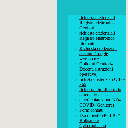
richiesta credenziali
Registro elettronico
Genitori
richiesta credenziali
Registro elettronico
Studenti
Richiesta credenziali
account Google
workspace
Colloqui Genitori-
Docenti (istruzioni
operative)
richista credenziali Office
365
richiesta libri di testo in
comodato d'uso
autodichiarazione NO-
COVID (Genitore)
Form contatti
Documento ePOLICY
Bullismo e
Cyberbullismo