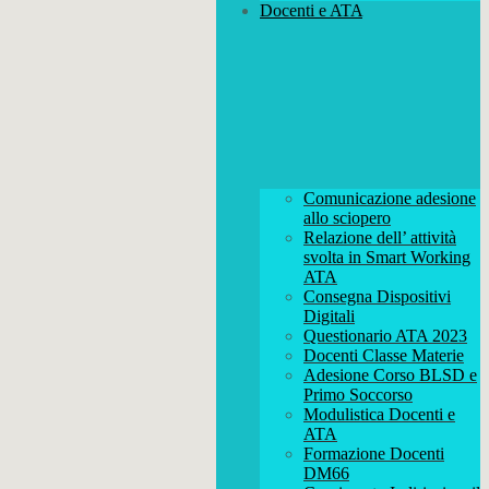
Docenti e ATA
Comunicazione adesione
allo sciopero
Relazione dell’ attività
svolta in Smart Working
ATA
Consegna Dispositivi
Digitali
Questionario ATA 2023
Docenti Classe Materie
Adesione Corso BLSD e
Primo Soccorso
Modulistica Docenti e
ATA
Formazione Docenti
DM66