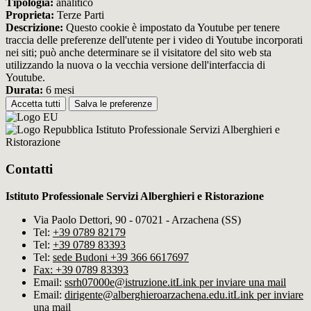
Tipologia:
analitico
Proprieta:
Terze Parti
Descrizione:
Questo cookie è impostato da Youtube per tenere
traccia delle preferenze dell'utente per i video di Youtube incorporati
nei siti; può anche determinare se il visitatore del sito web sta
utilizzando la nuova o la vecchia versione dell'interfaccia di
Youtube.
Durata:
6 mesi
Accetta tutti
Salva le preferenze
Istituto Professionale Servizi Alberghieri e
Ristorazione
Contatti
Istituto Professionale Servizi Alberghieri e Ristorazione
Via Paolo Dettori, 90 - 07021 - Arzachena (SS)
Tel:
+39 0789 82179
Tel:
+39 0789 83393
Tel:
sede Budoni +39 366 6617697
Fax: +39 0789 83393
Email:
ssrh07000e@istruzione.it
Link per inviare una mail
Email:
dirigente@alberghieroarzachena​.edu.it
Link per inviare
una mail