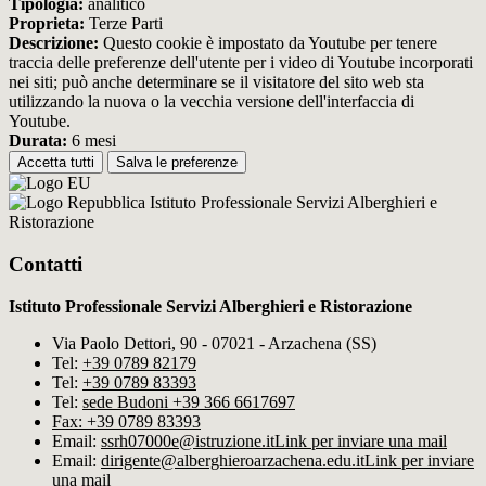
Tipologia:
analitico
Proprieta:
Terze Parti
Descrizione:
Questo cookie è impostato da Youtube per tenere
traccia delle preferenze dell'utente per i video di Youtube incorporati
nei siti; può anche determinare se il visitatore del sito web sta
utilizzando la nuova o la vecchia versione dell'interfaccia di
Youtube.
Durata:
6 mesi
Accetta tutti
Salva le preferenze
Istituto Professionale Servizi Alberghieri e
Ristorazione
Contatti
Istituto Professionale Servizi Alberghieri e Ristorazione
Via Paolo Dettori, 90 - 07021 - Arzachena (SS)
Tel:
+39 0789 82179
Tel:
+39 0789 83393
Tel:
sede Budoni +39 366 6617697
Fax: +39 0789 83393
Email:
ssrh07000e@istruzione.it
Link per inviare una mail
Email:
dirigente@alberghieroarzachena​.edu.it
Link per inviare
una mail