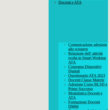
Docenti e ATA
Comunicazione adesione
allo sciopero
Relazione dell’ attività
svolta in Smart Working
ATA
Consegna Dispositivi
Digitali
Questionario ATA 2023
Docenti Classe Materie
Adesione Corso BLSD e
Primo Soccorso
Modulistica Docenti e
ATA
Formazione Docenti
DM66