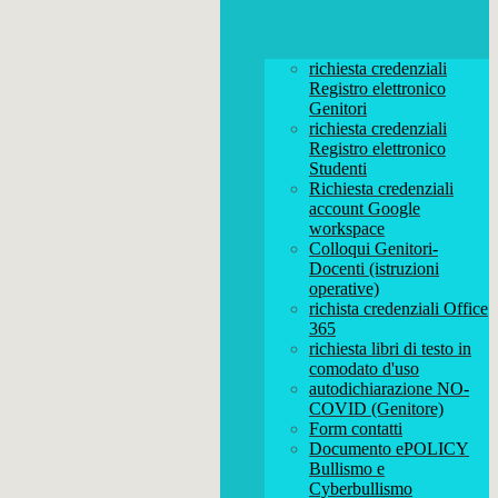
richiesta credenziali
Registro elettronico
Genitori
richiesta credenziali
Registro elettronico
Studenti
Richiesta credenziali
account Google
workspace
Colloqui Genitori-
Docenti (istruzioni
operative)
richista credenziali Office
365
richiesta libri di testo in
comodato d'uso
autodichiarazione NO-
COVID (Genitore)
Form contatti
Documento ePOLICY
Bullismo e
Cyberbullismo