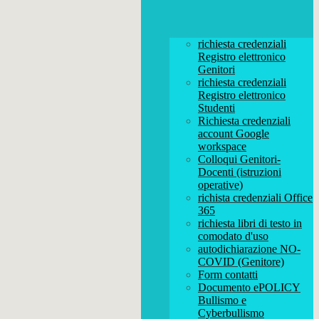
richiesta credenziali
Registro elettronico
Genitori
richiesta credenziali
Registro elettronico
Studenti
Richiesta credenziali
account Google
workspace
Colloqui Genitori-
Docenti (istruzioni
operative)
richista credenziali Office
365
richiesta libri di testo in
comodato d'uso
autodichiarazione NO-
COVID (Genitore)
Form contatti
Documento ePOLICY
Bullismo e
Cyberbullismo