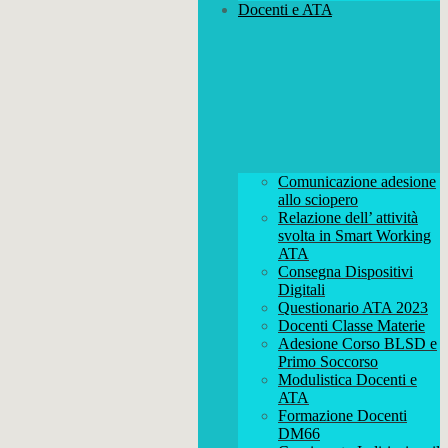
Docenti e ATA
Comunicazione adesione
allo sciopero
Relazione dell’ attività
svolta in Smart Working
ATA
Consegna Dispositivi
Digitali
Questionario ATA 2023
Docenti Classe Materie
Adesione Corso BLSD e
Primo Soccorso
Modulistica Docenti e
ATA
Formazione Docenti
DM66