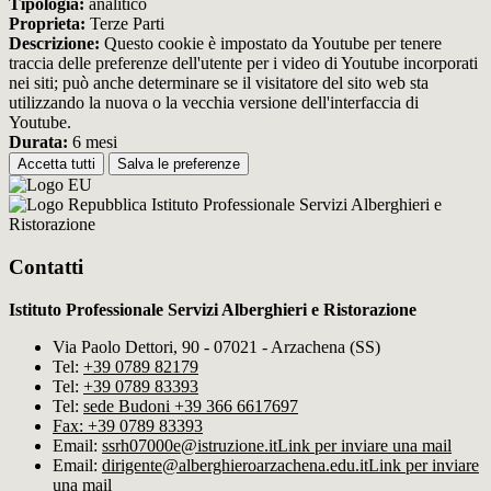
Tipologia:
analitico
Proprieta:
Terze Parti
Descrizione:
Questo cookie è impostato da Youtube per tenere
traccia delle preferenze dell'utente per i video di Youtube incorporati
nei siti; può anche determinare se il visitatore del sito web sta
utilizzando la nuova o la vecchia versione dell'interfaccia di
Youtube.
Durata:
6 mesi
Accetta tutti
Salva le preferenze
Istituto Professionale Servizi Alberghieri e
Ristorazione
Contatti
Istituto Professionale Servizi Alberghieri e Ristorazione
Via Paolo Dettori, 90 - 07021 - Arzachena (SS)
Tel:
+39 0789 82179
Tel:
+39 0789 83393
Tel:
sede Budoni +39 366 6617697
Fax: +39 0789 83393
Email:
ssrh07000e@istruzione.it
Link per inviare una mail
Email:
dirigente@alberghieroarzachena​.edu.it
Link per inviare
una mail