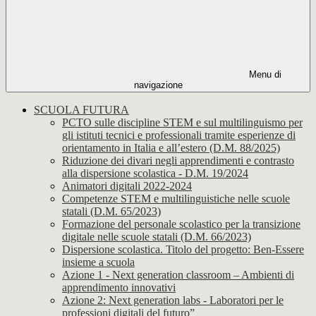
Menu di
navigazione
SCUOLA FUTURA
PCTO sulle discipline STEM e sul multilinguismo per
gli istituti tecnici e professionali tramite esperienze di
orientamento in Italia e all’estero (D.M. 88/2025)
Riduzione dei divari negli apprendimenti e contrasto
alla dispersione scolastica - D.M. 19/2024
Animatori digitali 2022-2024
Competenze STEM e multilinguistiche nelle scuole
statali (D.M. 65/2023)
Formazione del personale scolastico per la transizione
digitale nelle scuole statali (D.M. 66/2023)
Dispersione scolastica. Titolo del progetto: Ben-Essere
insieme a scuola
Azione 1 - Next generation classroom – Ambienti di
apprendimento innovativi
Azione 2: Next generation labs - Laboratori per le
professioni digitali del futuro”