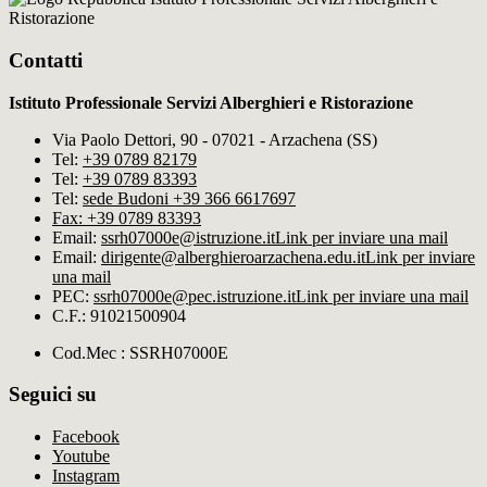
Ristorazione
Contatti
Istituto Professionale Servizi Alberghieri e Ristorazione
Via Paolo Dettori, 90 - 07021 - Arzachena (SS)
Tel:
+39 0789 82179
Tel:
+39 0789 83393
Tel:
sede Budoni +39 366 6617697
Fax: +39 0789 83393
Email:
ssrh07000e@istruzione.it
Link per inviare una mail
Email:
dirigente@alberghieroarzachena​.edu.it
Link per inviare
una mail
PEC:
ssrh07000e@pec.istruzione.it
Link per inviare una mail
C.F.: 91021500904
Cod.Mec : SSRH07000E
Seguici su
Facebook
Youtube
Instagram