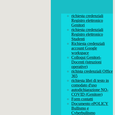
richiesta credenziali
Registro elettronico
Genitori
richiesta credenziali
Registro elettronico
Studenti
Richiesta credenziali
account Google
workspace
Colloqui Genitori-
Docenti (istruzioni
operative)
richista credenziali Office
365
richiesta libri di testo in
comodato d'uso
autodichiarazione NO-
COVID (Genitore)
Form contatti
Documento ePOLICY
Bullismo e
Cyberbullismo