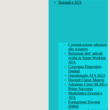
Docenti e ATA
Comunicazione adesione
allo sciopero
Relazione dell’ attività
svolta in Smart Working
ATA
Consegna Dispositivi
Digitali
Questionario ATA 2023
Docenti Classe Materie
Adesione Corso BLSD e
Primo Soccorso
Modulistica Docenti e
ATA
Formazione Docenti
DM66